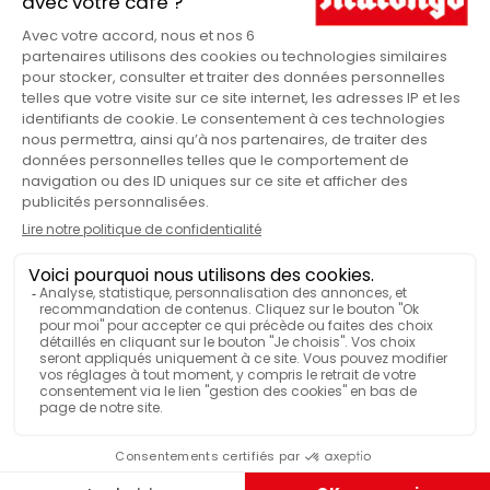
250g
250g
Commerce équitable
Biologique & équitable
CAFÉ MOULU PETITS
CAFÉ MOULU ETHIOPIE
PRODUCTEURS -
SIDAMO
L'INTENSITÉ
6,10 €
10,40 €