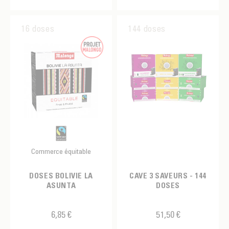
Bolivie
Expresso
Afrique
Fin
VARIÉTÉ
Brésil
16 doses
144 doses
Amérique Centrale
Floral
Arabica
Burundi
MARQUES
Amérique du Nord
Fruité
Blue Mountain
Chine
MALONGO
Amérique du Sud
Grillé
Bourbon
Colombie
Asie de l'Est
Suave
Catimor
Congo
Asie du Sud-Est
Catuai
Costa Rica
Océanie
Caturra
Ethiopie
Commerce équitable
Maragogype
Ethiopie / Laos / Mexique
DOSES BOLIVIE LA
CAVE 3 SAVEURS - 144
Marsellesa
Guatemala
ASUNTA
DOSES
Moka
Honduras
6,85 €
51,50 €
Mundo Novo
Jamaïque