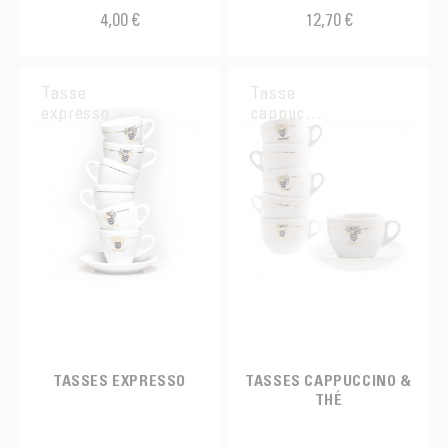
4,00 €
12,70 €
Vert
Tasse
Tasse
expresso
cappuccino
TASSES EXPRESSO
TASSES CAPPUCCINO &
THÉ