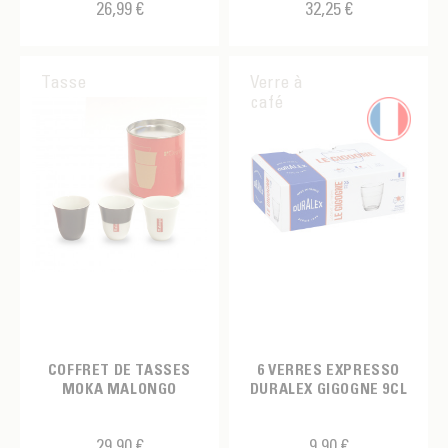
26,99 €
32,25 €
Tasse
Verre à
café
COFFRET DE TASSES
6 VERRES EXPRESSO
MOKA MALONGO
DURALEX GIGOGNE 9CL
29,90 €
9,90 €