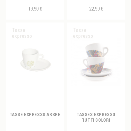
Jaune
19,90 €
22,90 €
Kaki
Noir
Tasse
Tasse
expresso
expresso
Orange
Rose
Rose/Jaune
Rose/Jaune
Tricolore bleu
Tricolore bleu
Tricolore vert
TASSE EXPRESSO ARBRE
TASSES EXPRESSO
Tricolore vert
TUTTI COLORI
Turquoise