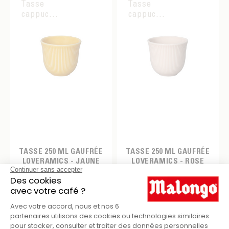
Tasse
Tasse
cappuccino
cappuccino
TASSE 250 ML GAUFRÉE
TASSE 250 ML GAUFRÉE
LOVERAMICS - JAUNE
LOVERAMICS - ROSE
13,90 €
13,90 €
Tasse
Mug