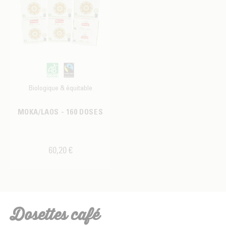
Biologique & équitable
MOKA/LAOS - 160 DOSES
60,20 €
Dosettes café