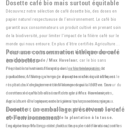
Dosette café bio mais surtout équitable
Découvrez notre sélection de café dosette bio, des doses en
papier naturel respectueuse de l'environnement. Le café bio
garantit aux consommateurs un produit cultivé en prenant soin
de la biodiversité, pour limiter l'impact de la filière café sur le
monde qui nous entoure. En plus d'être certifiés Agriculture
Pour une consommation éthique du café
Biologique, nos cafés sont avant tout
labellisés commerce
en dosettes
équitable Fairtrade / Max Havelaar
; car le bio sans
l'équitable c'est insuffisant pour les communautés de
Premier intervenant français des
cafés biologiques
et
producteurs. Notre gamme de
équitables, Malongo s'engage à proposer des crus éthiques
dosette café équitable
est le
résultat de l'engagement de Malongo depuis 1992 en faveur du
respectueux de la terre et des hommes qui la cultive. Des
commerce équitable assurant des garanties économiques,
dosettes de café labellisées Fairtrade / Max Havelaar et
sociales et environnementales ainsi qu'une autonomie aux
Agriculture Biologique, aux origines transparentes, gage
Dosette : un emballage préservant le café
paysans.
d'authenticité. Dans un souci de traçabilité,
Malongo suit le
et l'environnement
chemin de tous ses crus, de la plantation à la tasse.
Engagée auprès des petits producteurs de café arabica, notre
Les dosettes Malongo sont faites de papier de fibres naturelles