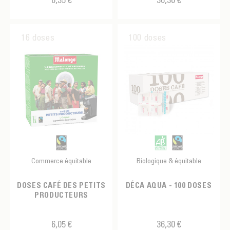
Catuai
Myanmar
Caturra
Salvador
16 doses
100 doses
Moka
Peaberry
Peaberry
Robusta
Typica
Commerce équitable
Biologique & équitable
DOSES CAFÉ DES PETITS
DÉCA AQUA - 100 DOSES
PRODUCTEURS
6,05 €
36,30 €