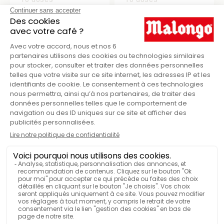
Commerce équitable
Commerce équitable
DOSES SALVADOR LA
DOSES BOLIVIE LA
REFORMA
ASUNTA
6,85 €
6,85 €
160 doses
16 doses