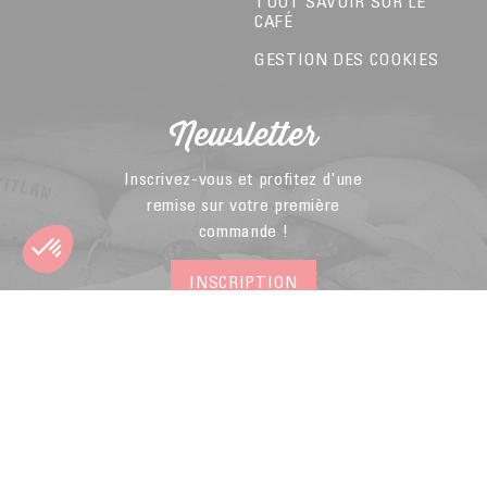
TOUT SAVOIR SUR LE
CAFÉ
GESTION DES COOKIES
Newsletter
Inscrivez-vous et profitez d'une
remise sur votre première
commande !
INSCRIPTION
Membre de la
Fédération du E-
commerce et de la
Vente A Distance
© 2026 - Malongo -