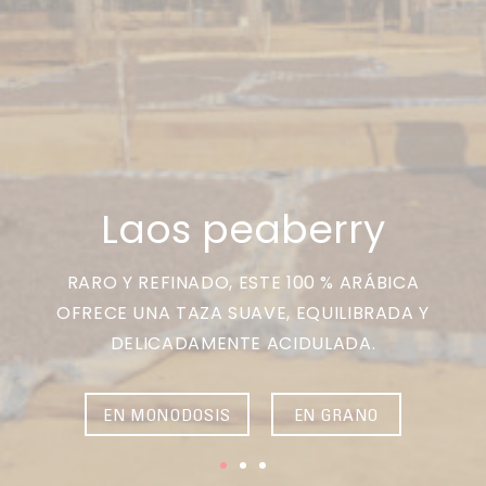
PARA PICAR
CAFÉS JUSTOS
ACCESORIOS PARA EL TÉ
BLOG CAFÉ
PARA LLEVAR
Contact
LA SOCIEDAD
GAMA BARISTA
LOS PEQUEÑOS PRODUCTORES
LIVRES
NUESTROS VALORES
THÉIÈRES
FORMATION
Laos peaberry
ACTIVIDADES
FUNDACIÓN
RARO Y REFINADO, ESTE 100 % ARÁBICA
OFRECE UNA TAZA SUAVE, EQUILIBRADA Y
DELICADAMENTE ACIDULADA.
EN MONODOSIS
EN GRANO