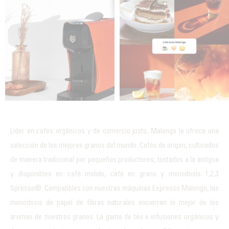
Líder en cafés orgánicos y de comercio justo, Malongo le ofrece una
selección de los mejores granos del mundo.
Cafés de origen
, cultivados
de manera tradicional por pequeños productores, tostados a la antigua
y disponibles en café molido, café en grano y monodosis 1,2,3
Spresso®. Compatibles con nuestras máquinas Expresso Malongo, las
monodosis de papel de fibras naturales encierran lo mejor de los
aromas de nuestros granos. La gama de tés e infusiones orgánicos y