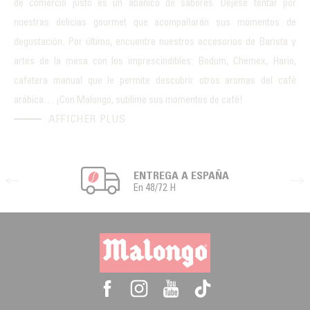
de comercio justo es un abanico de sabores. Déjese tentar por
nuestras delicias gourmet que acompañarán sus momentos de
degustación. Por último, encuentre nuestros accesorios de Barista y
artes de la mesa con los imprescindibles:
Bodum
,
Chemex
, Hario,
cafetera manual
que le permite descubrir otros aromas del café
arábica… ¡Con Malongo, sublime sus momentos de café!
AFFICHER PLUS
ENTREGA A ESPAÑA
En 48/72 H