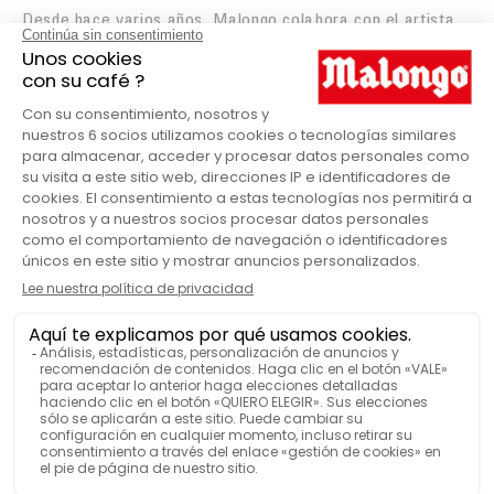
Desde hace varios años, Malongo colabora con el artista
de Niza en la realización de coloridas ilustraciones en
torno al café.
Cultivo del café
Cosecha
Torrefacción
Expresso y Latte Art
@Catherine Caroff – Todos los derechos reservados
ENTREGA A ESPAÑA
En 48/72 H