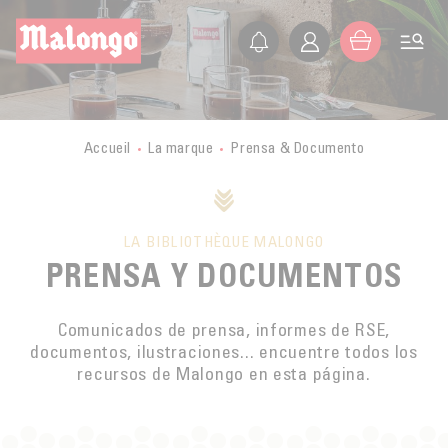
ES
FR
EN
IT
LA SOCIEDAD
PRESENTACIÓN
LOS PEQUEÑOS PRODUCTORES
Accueil
La marque
Prensa & Documento
HISTORIA
VIAJE A LOS PAÍSES PRODUCTORES
VALORES
CERTIFICACIONES
BURUNDI
ÉTICA
LA BIBLIOTHÈQUE MALONGO
ACTIVIDADES
MALONGO HOY
LAOS
PRENSA Y DOCUMENTOS
COMERCIO JUSTO
EXPORTACIÓN
BLOG CAFÉ
MÉXICO
AGRICULTURA BIOLÓGICA
TIENDAS
Comunicados de prensa, informes de RSE,
MYANMAR
COMPRAR
DESARROLLO SOSTENIBLE
documentos, ilustraciones... encuentre todos los
FORMACIÓN
GUATEMALA
recursos de Malongo en esta página.
CALIDAD
GRAN DISTRIBUCIÓN
Contact
PERÚ
CULTIVO DEL CAFÉ
MALONGO Y LOS PEQUEÑOS PRODUCTORES