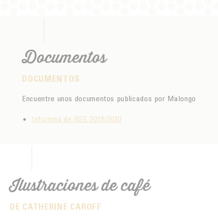
TORREFACCIÓN
INNOVACIÓN
LA PRUEBA POR EL GUSTO
Documentos
FUNDACIÓN
DOCUMENTOS
Encuentre unos documentos publicados por Malongo
Informes de RSE 2019/2020
Ilustraciones de café
DE CATHERINE CAROFF