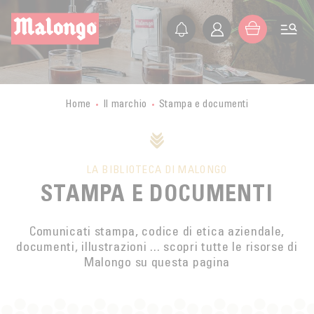
IT
FR
EN
ES
L’AZIENDA
PRESENTAZIONE
PICCOLI PRODUTTORI
Home
Il marchio
Stampa e documenti
STORIA
VIAGGIO NEI PAESI PRODUTTORI
I NOSTRI VALORI
CERTIFICAZIONI
BURUNDI
ETICA
LA BIBLIOTECA DI MALONGO
ATTIVITÀ
MALONGO OGGI
CONGO
STAMPA E DOCUMENTI
SVILUPPO SOSTENIBILE
ATTIVITÀ
FORMAZIONE
GUATEMALA
AGRICOLTURA BIOLOGICA
NEGOZIO ONLINE
Comunicati stampa, codice di etica aziendale,
LAOS
FONDAZIONE
COMMERCIO EQUO E SOLIDALE
documenti, illustrazioni ... scopri tutte le risorse di
BOUTIQUE
MESSICO
Malongo su questa pagina
QUALITÀ
COMPRARE
SUPERMERCATI
MYANMAR
TORREFAZIONE
ESPORTAZIONE
PERÙ
Contact