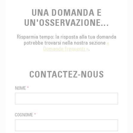
SPUNTINO
CAFFÈ DEL COMMERCIO EQUO
ACCESSOIRES POUR LE THÉ
UNA DOMANDA E
ACTUALITÉS
PER PORTARE
Contact
UN'OSSERVAZIONE...
L'AZIENDA
ACCESSORI PER BARISTI
I PICCOLI PRODUTTORI
LIVRES
Risparmia tempo: la risposta alla tua domanda
potrebbe trovarsi nella nostra sezione
«
I NOSTRI VALORI
THÉIÈRES
Domande frequenti »
.
FORMATION
ATTIVITÀ
CONTACTEZ-NOUS
FONDAZIONE
NOME
*
COGNOME
*