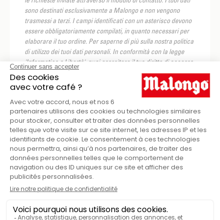
le richieste inviate attraverso il modulo di contatto. I tuoi dati
sono destinati esclusivamente a Malongo e non vengono
trasmessi a terzi. I campi identificati con un asterisco devono
essere obbligatoriamente compilati, in quanto necessari per
elaborare il tuo ordine. Per saperne di più sulla nostra politica
di utilizzo dei tuoi dati personali. In conformità con la legge
'Informatica e Libertà', puoi esercitare il tuo diritto di accesso
ai dati che ti riguardano e rettificarli o cancellarli, oppure
opporti al trattamento dei tuoi dati per motivi legittimi,
contattandoci all'indirizzo
boutique@malongo.com
. Puoi
anche definire direttive relative alla conservazione,
cancellazione e comunicazione dei tuoi dati personali dopo la
tua morte. In conformità con il
Regolamento Europeo sulla
Protezione dei Dati Personali
, dal 25 maggio 2018 hai il diritto
alla limitazione del trattamento dei tuoi dati, nonché il diritto
alla portabilità dei tuoi dati se sono soddisfatte le condizioni.
Puoi anche presentare un reclamo relativo al trattamento dei
tuoi dati presso la CNIL.