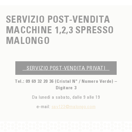
COLTIVAZIONE DEL CAFFÈ
SERVIZIO POST-VENDITA E MANUTENZIONE
REPUBBLICA DOMINICANA
INNOVAZIONE
SERVIZIO POST-VENDITA
SAO TOMÉ
LA PROVA È NEL GUSTO
MACCHINE 1,2,3 SPRESSO
MALONGO E I PICCOLI PRODUTTORI
MALONGO
SERVIZIO POST-VENDITA PRIVATI
Tel.: 09 69 32 20 36 (Cristal N° / Numero Verde) –
Digitare 3
Da lunedì a sabato, dalle 9 alle 19
e-mail:
sav123@malongo.com