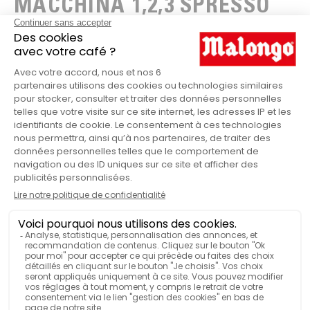
MACCHINA 1,2,3 SPRESSO
CONSIGLI PER LA MANUTENZIONE
Malongo ti offre le migliori pratiche per garantire una
corretta manutenzione della tua macchina 1,2,3 Spresso e
prolungarne quindi il ciclo di vita. Inoltre, conserverai le
qualità e gli aromi dei nostri caffè.
Usa un kit di decalcificazione adatto alla tua macchina
ogni 6 mesi.
Utilizza preferibilmente acqua minerale o acqua filtrata
per il caffè
La corretta manutenzione della
tua macchina influisce sulla qualità
del caffè