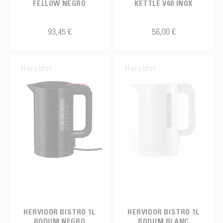
Todo menos fuego de inducción
escandinavo
FELLOW NEGRO
KETTLE V60 INOX
Crema
Eléctrico
AJUSTE DE TEMPERATURA
Gris
Manuel
93,45 €
56,00 €
Si
Naranja
Negro
Hervidor
Hervidor
Rojo
Rosado
Tricolor azul
Tricolor verde
Turquesa
Verde
rosa/amarillo
HERVIDOR BISTRO 1L
HERVIDOR BISTRO 1L
BODUM NEGRO
BODUM BLANC