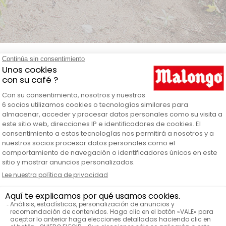
ug tricolor azul KINTO en detal
Ki
ARCA
Tricolor a
LOR
Cerám
TERIAL
Taza 
ODUCTOS