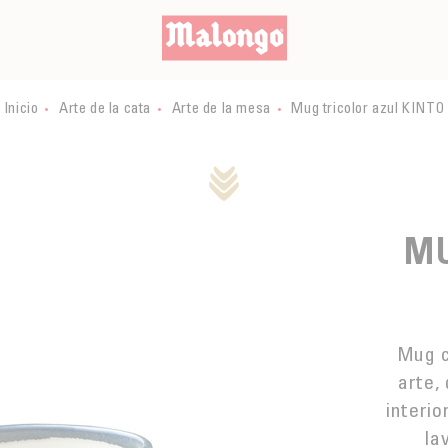
Inicio
Arte de la cata
Arte de la mesa
Mug tricolor azul KINTO
MU
Mug c
arte,
interi
la