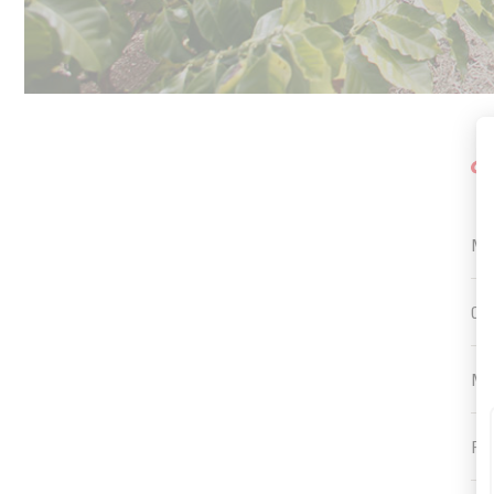
M
M
CO
MA
PR