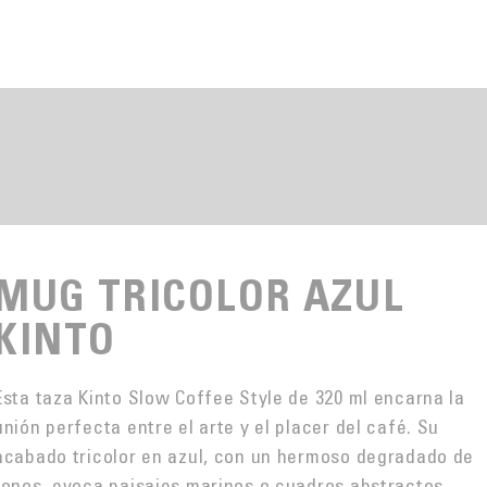
MUG TRICOLOR AZUL
KINTO
Esta taza Kinto Slow Coffee Style de 320 ml encarna la
unión perfecta entre el arte y el placer del café. Su
acabado tricolor en azul, con un hermoso degradado de
tonos, evoca paisajes marinos o cuadros abstractos,