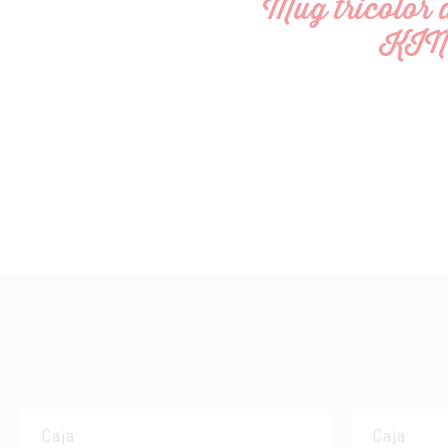
Mug tricolor 
KI
Caja
Caja