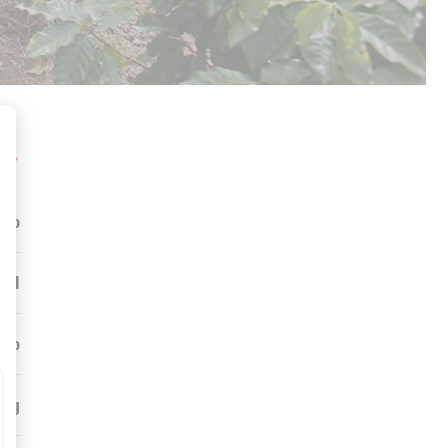
le
nto
zul
ico
mug