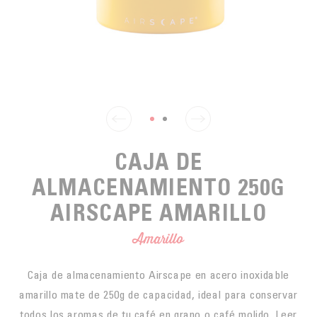
PARA PICAR
CAFÉS JUSTOS
ACCESORIOS PARA EL TÉ
BLOG CAFÉ
PARA LLEVAR
Contact
LA SOCIEDAD
GAMA BARISTA
LOS PEQUEÑOS PRODUCTORES
LIVRES
NUESTROS VALORES
THÉIÈRES
FORMATION
ACTIVIDADES
CAJA DE
FUNDACIÓN
ALMACENAMIENTO 250G
AIRSCAPE AMARILLO
Amarillo
Caja de almacenamiento Airscape en acero inoxidable
amarillo mate de 250g de capacidad, ideal para conservar
todos los aromas de tu café en grano o café molido.
Leer