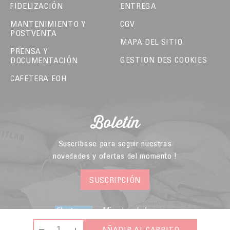
FIDELIZACIÓN
ENTREGA
MANTENIMIENTO Y
CGV
POSTVENTA
MAPA DEL SITIO
PRENSA Y
GESTION DES COOKIES
DOCUMENTACIÓN
CAFETERA EOH
Boletín
Suscríbase para seguir nuestras
novedades y ofertas del momento !
SUSCRIPCIÓN
Miembro de la
Federación de
Comercio Electrónico
AÑADIR AL CARRITO