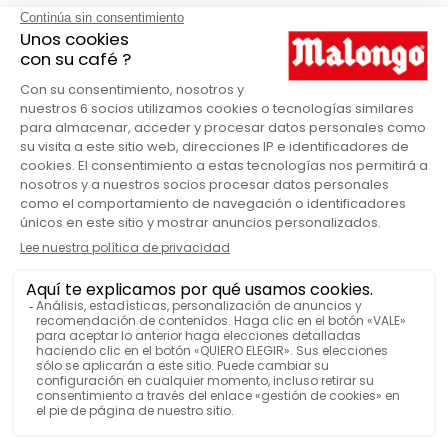
Airscape
MARCA
Amarillo
COLOR
Mástil
DETALLE
Inox
MATERIAL
Caja
PRODUCTOS
No
SE PUEDE LAVAR EN LAVAVAJILLAS
VER MÁS FUNCIONES