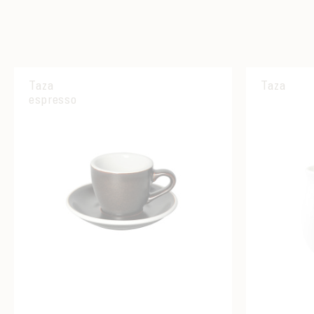
Taza
Taza
espresso