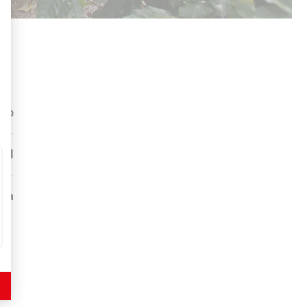
ngo
tal
aja