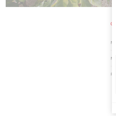
C
M
MA
PR