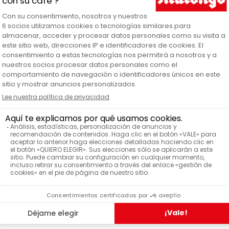
aja de metal en detalle
Malo
ARCA
Me
TERIAL
C
ODUCTOS