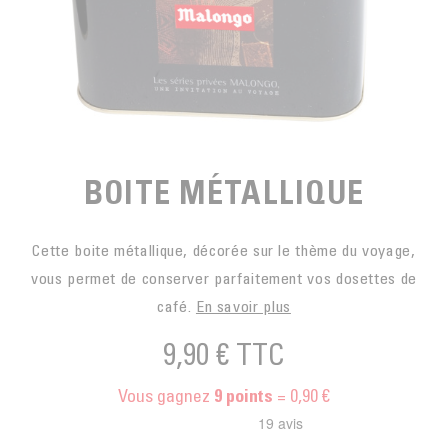
EN SACHETS
ARTS DE LA TABLE
PIÈCES DÉTACHÉES
CAFÉ BIO
LA MARQUE
EN DOSETTES
POUR GRIGNOTER
CAFÉ ÉQUITABLE
ACCESSOIRES POUR LE THÉ
BLOG
POUR EMPORTER
Contact
LA SOCIÉTÉ
GAMME BARISTA
LES PETITS PRODUCTEURS
LIVRES
BOITE MÉTALLIQUE
NOS VALEURS
THÉIÈRES
FORMATION
Cette boite métallique, décorée sur le thème du voyage,
ACTIVITÉS
vous permet de conserver parfaitement vos dosettes de
FONDATION
café.
En savoir plus
9,90 €
TTC
Vous gagnez
= 0,90 €
9
points