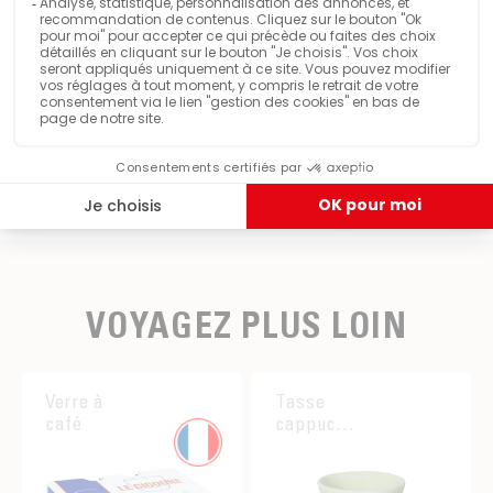
Partager ce produit
VOYAGEZ PLUS LOIN
Verre à
Tasse
café
cappuccino