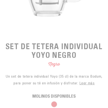
PARA PICAR
CAFÉS JUSTOS
ACCESORIOS PARA EL TÉ
BLOG CAFÉ
PARA LLEVAR
Contact
LA SOCIEDAD
GAMA BARISTA
LOS PEQUEÑOS PRODUCTORES
LIVRES
NUESTROS VALORES
THÉIÈRES
FORMATION
SET DE TETERA INDIVIDUAL
ACTIVIDADES
YOYO NEGRO
FUNDACIÓN
Negro
Un set de tetera individual Yoyo (35 cl) de la marca Bodum,
para poner su té en infusión y disfrutar.
Leer más
MOLINOS DISPONIBLES