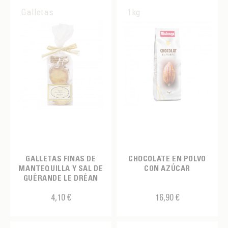
ORIGAMI
Marrón
Galletas
1kg
Chocolate
PRALUS
Naranja
Coco
Negro
Espéculos
Rojo
Frambuesa
Rosado
Fresa
Tricolor azul
Fruta de la pasión
Tricolor azul
Higo
Tricolor verde
Limón
GALLETAS FINAS DE
CHOCOLATE EN POLVO
Tricolor verde
MANTEQUILLA Y SAL DE
CON AZÚCAR
Mango
GUÉRANDE LE DRÉAN
Turquesa
Miel
4,10 €
16,90 €
Verde
Naranja
rosa/amarillo