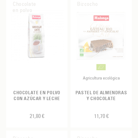
Poca mantequilla
Chocolate
Bizcocho
rosa/amarillo
en polvo
Rosa
Uva
Vainilla
Violeta
Agricultura ecológica
CHOCOLATE EN POLVO
PASTEL DE ALMENDRAS
CON AZÚCAR Y LECHE
Y CHOCOLATE
21,80 €
11,70 €