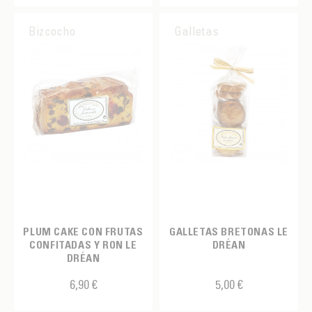
Taza medidora de espresso
Bizcocho
Galletas
Taza mug
Tetera
Tisanière
Vaso
Vaso por el café
ETIQUETADO
Café ecológico
PLUM CAKE CON FRUTAS
GALLETAS BRETONAS LE
CONFITADAS Y RON LE
DRÉAN
FABRIQUANTS
DRÉAN
AIRSCAPE
6,90 €
5,00 €
COLOR
ALBERT MÉNÈS