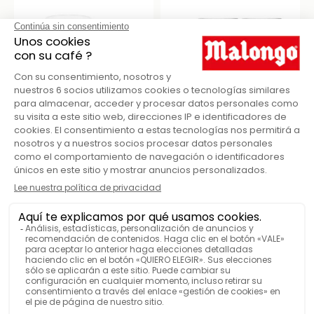
SET DE 2 VASOS DE
LOTE DE VASOS DE CAFÉ
DOBLE PARED 0,25L
TROQUET MALONGO
BODUM
22,90 €
24,90 €
Taza
Taza
capuchino
espresso