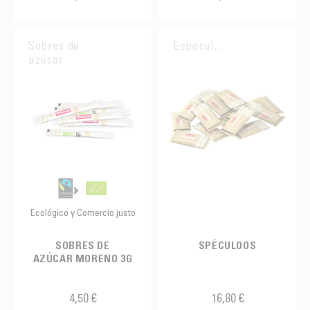
Cepillo
Chatina
Sobres de
Especulaciones
Chocolate en polvo
azúcar
Delantal
Especulaciones
Espolvoreador
Estilete
Galletas
Ecológico y Comercio justo
Jarabe
Jarra de leche
SOBRES DE
SPÉCULOOS
AZÚCAR MORENO 3G
Kit
Knock box
4,50 €
16,80 €