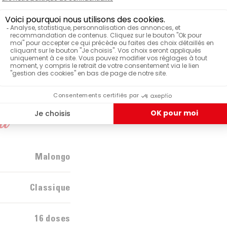
Vous aimez les cafés à forte teneur en caféine ?
Malongo vous propose une large gamme de
cafés de
variété Robusta
, à découvrir dès aujourd'hui.
il
Malongo
Classique
16 doses