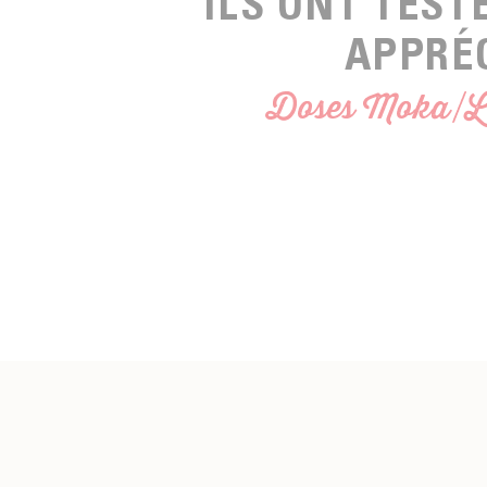
ILS ONT TEST
APPRÉ
Doses Moka/L