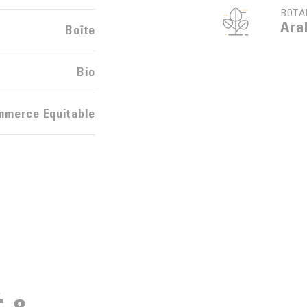
BOTA
Ara
Boîte
Bio
mmerce Equitable