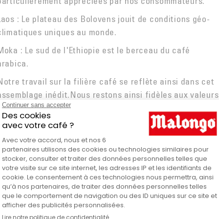
particulièrement appréciées par nos consommateurs.
Laos : Le plateau des Bolovens jouit de conditions géo-
climatiques uniques au monde.
Moka : Le sud de l'Ethiopie est le berceau du café
arabica.
Notre travail sur la filière café se reflète ainsi dans cet
assemblage inédit.Nous restons ainsi fidèles aux valeurs
qui fondent notre identité, celles que vous partagez
également : le respect de la terre et des hommes qui la
cultivent.
Dosettes compatibles uniquement avec les machines
Malongo 1,2,3 Spresso®
Dégustez nos autres délicieuses
dosettes de cafés bio
,
provenant de sources plus durables et respectueuses de
l'environnement, pour un goût unique !