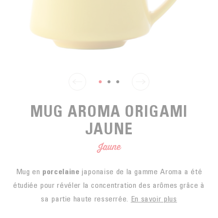
EN SACHETS
ARTS DE LA TABLE
PIÈCES DÉTACHÉES
CAFÉ BIO
LA MARQUE
EN DOSETTES
POUR GRIGNOTER
CAFÉ ÉQUITABLE
ACCESSOIRES POUR LE THÉ
BLOG
POUR EMPORTER
Contact
LA SOCIÉTÉ
GAMME BARISTA
LES PETITS PRODUCTEURS
LIVRES
NOS VALEURS
THÉIÈRES
MUG AROMA ORIGAMI
FORMATION
JAUNE
ACTIVITÉS
FONDATION
Jaune
Mug en
porcelaine
japonaise de la gamme Aroma a été
étudiée pour révéler la concentration des arômes grâce à
sa partie haute resserrée.
En savoir plus