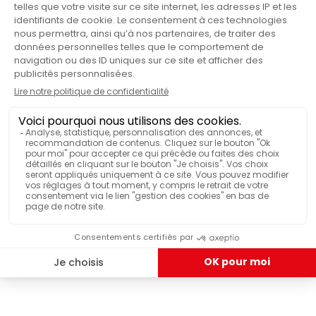
Japonais
STYLE
Non
VENDU EN LOT
ILS ONT TESTÉ & APPRÉCIÉ
Mug Aroma Origami jaune