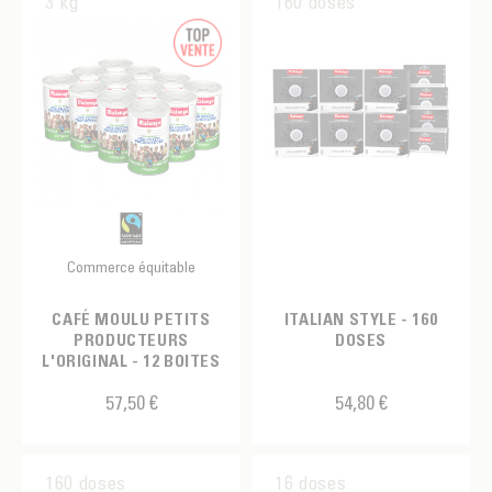
3 kg
160 doses
Commerce équitable
CAFÉ MOULU PETITS
ITALIAN STYLE - 160
PRODUCTEURS
DOSES
L'ORIGINAL - 12 BOITES
57,50 €
54,80 €
160 doses
16 doses