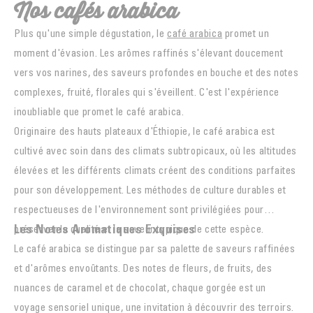
Nos cafés arabica
Plus qu'une simple dégustation, le
café arabica
promet un
moment d'évasion. Les arômes raffinés s'élevant doucement
vers vos narines, des saveurs profondes en bouche et des notes
complexes, fruité, florales qui s'éveillent. C'est l'expérience
inoubliable que promet le café arabica.
Originaire des hauts plateaux d'
Éthiopie
, le café arabica est
cultivé avec soin dans des climats subtropicaux, où les altitudes
élevées et les différents climats créent des conditions parfaites
pour son développement. Les méthodes de culture durables et
respectueuses de l'environnement sont privilégiées pour
Les Notes Aromatiques Exquises
préserver la qualité et la saveur typique de cette espèce.
Le café arabica se distingue par sa palette de saveurs raffinées
et d'arômes envoûtants. Des notes de fleurs, de fruits, des
nuances de caramel et de chocolat, chaque gorgée est un
voyage sensoriel unique, une invitation à découvrir des terroirs.