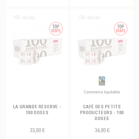
Amérique Centrale
Fruité
Arabica
Pérou
Amérique du Sud
Suave
100 doses
100 doses
Moka
Asie du Sud-Est
Robusta
Typica
MARQUES
MALONGO
Commerce équitable
LA GRANDE RÉSERVE -
CAFÉ DES PETITS
100 DOSES
PRODUCTEURS - 100
DOSES
33,80 €
34,80 €