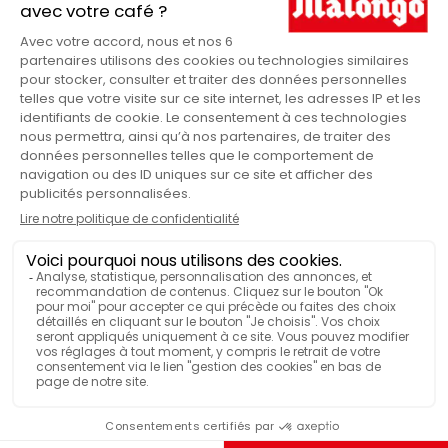
Biologique & équitable
HONDURAS/GUATEMALA
CAFÉ MOULU SÛPREMO
- 160 DOSES
D'ARABICA - LOT DE 12
BOITES
60,20 €
73,20 €
3 kg
160 doses