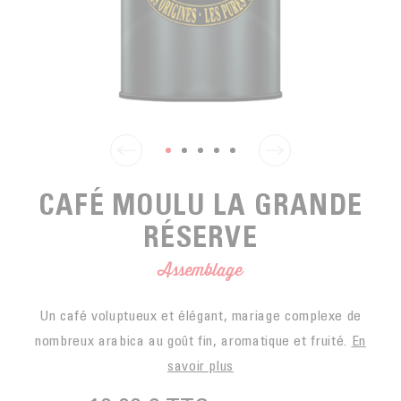
EN SACHETS
ARTS DE LA TABLE
PIÈCES DÉTACHÉES
CAFÉ BIO
LA MARQUE
EN DOSETTES
POUR GRIGNOTER
CAFÉ ÉQUITABLE
ACCESSOIRES POUR LE THÉ
BLOG
POUR EMPORTER
Contact
LA SOCIÉTÉ
GAMME BARISTA
LES PETITS PRODUCTEURS
LIVRES
NOS VALEURS
THÉIÈRES
CAFÉ MOULU LA GRANDE
FORMATION
RÉSERVE
ACTIVITÉS
FONDATION
Assemblage
Un café voluptueux et élégant, mariage complexe de
nombreux arabica au goût fin, aromatique et fruité.
En
savoir plus