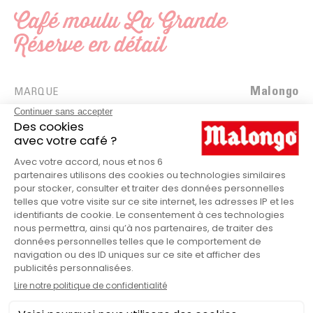
Café moulu La Grande
Réserve en détail
Malongo
MARQUE
Pure origine
GAMME MALONGO
250
QUANTITÉ DE CAFÉ (G)
Boîte
VENDU EN
Assemblage
PAYS DE PROVENANCE
Equilibré (3/5)
INTENSITÉ