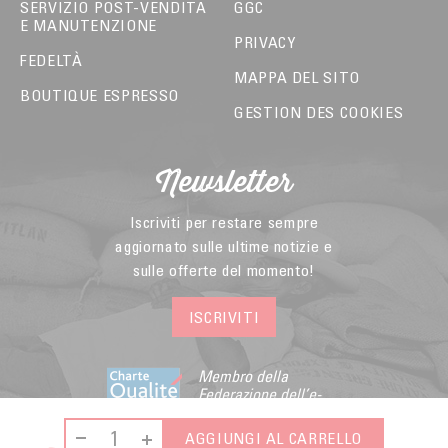
SERVIZIO POST-VENDITA
GGC
E MANUTENZIONE
PRIVACY
FEDELTÀ
MAPPA DEL SITO
BOUTIQUE ESPRESSO
GESTION DES COOKIES
Newsletter
Iscriviti per restare sempre
aggiornato sulle ultime notizie e
sulle offerte del momento!
ISCRIVITI
Membro della
Federazione dell’e-
commerce e della
vendita a distanza
AGGIUNGI AL CARRELLO