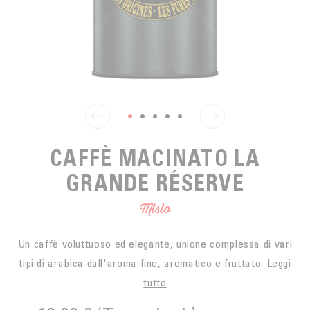
SPUNTINO
CAFFÈ DEL COMMERCIO EQUO
ACCESSOIRES POUR LE THÉ
ACTUALITÉS
PER PORTARE
Contact
L'AZIENDA
ACCESSORI PER BARISTI
I PICCOLI PRODUTTORI
LIVRES
I NOSTRI VALORI
THÉIÈRES
FORMATION
ATTIVITÀ
CAFFÈ MACINATO LA
FONDAZIONE
GRANDE RÉSERVE
Misto
Un caffè voluttuoso ed elegante, unione complessa di vari
tipi di arabica dall'aroma fine, aromatico e fruttato.
Leggi
tutto