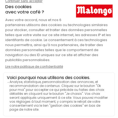
Origine pura
GAMMA MALONGO
250
QUANTITÀ DI CAFFÈ
Scatola
VENDUTO IN
Misto
PAESE D'ORIGINE
Aromatizzato
INTENSITÀ
VISUALIZZA PIÙ FUNZIONALITÀ
Confezionato sottovuoto
BOTANICA
Arabica