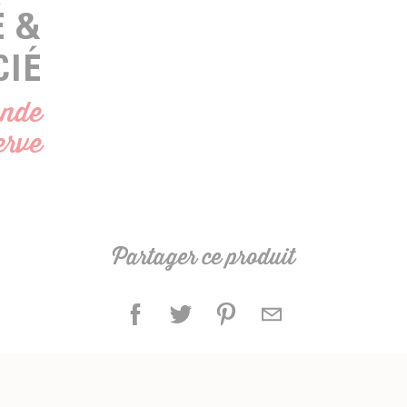
É &
CIÉ
nde
erve
Partager ce produit