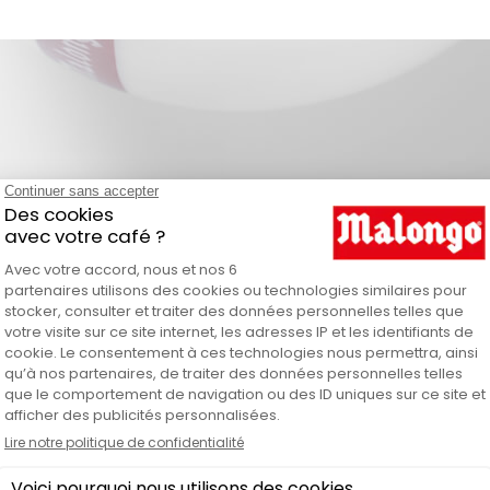
n détail
Malongo
Classique