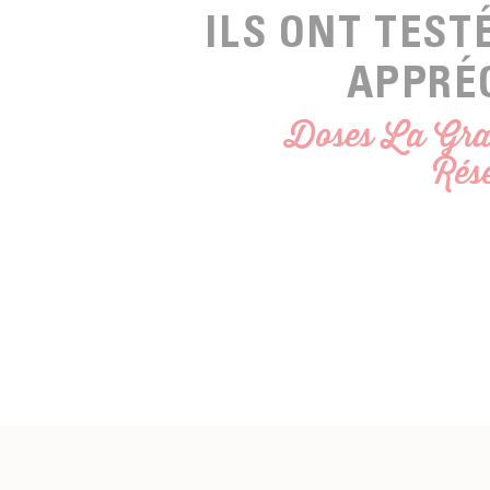
ILS ONT TEST
APPRÉ
Doses La Gra
Rés