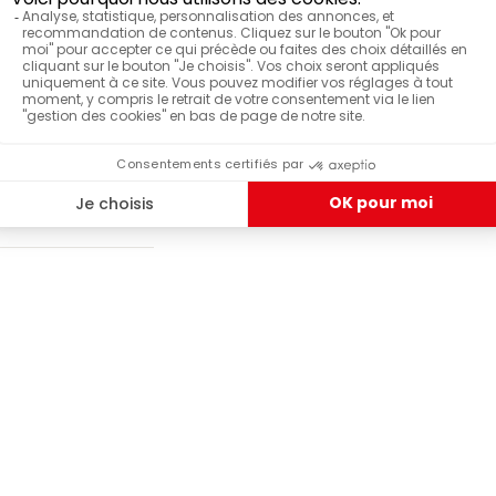
16 doses
BOTA
Ara
Boîte
Assemblage
Equilibré (3/5)