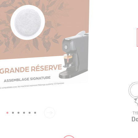
TY
Do