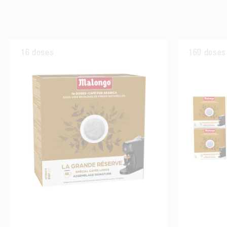
16 doses
160 doses