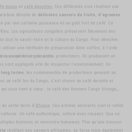
fé moulu
et
café dosettes
. Ces différents crus révèlent une
 arabica dévoile de
délicates saveurs de fruits, d’agrumes
.
 par une certaine puissance et un goût fort de café. Ce
u Kivu. Les agriculteurs congolais préservent fièrement des
te tout le savoir-faire et la culture du Congo. Pour dénicher
 à utiliser une méthode de préparation slow coffee, à l'aide
ux coopératives de petits producteurs. Ils produisent un
 et nuances de ce grand cru.
es sont appliqués afin de respecter l’environnement. En
 long terme
, les communautés de producteurs peuvent se
ez un café bio du Congo, c’est choisir un café durable et
qui nous tient à cœur : le café des femmes Congo Virunga,
 de cette terre d’
Afrique
. Ces arômes enivrants sont le reflet
x cultures. Un café authentique, cultivé avec respect. Que ce
ultiples histoires et rencontre humaines. Plus qu’une boisson
rte
révélant ses saveurs africaines, sa force mais également