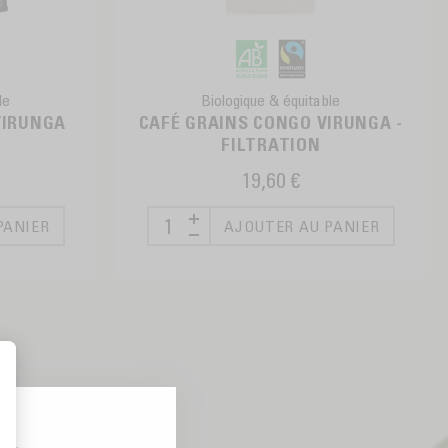
le
Biologique & équitable
VIRUNGA
CAFÉ GRAINS CONGO VIRUNGA -
FILTRATION
19,60 €
PANIER
AJOUTER AU PANIER