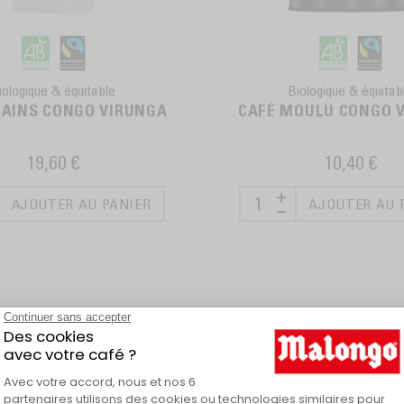
iologique & équitable
Biologique & équitab
RAINS CONGO VIRUNGA
CAFÉ MOULU CONGO 
19,60 €
10,40 €
AJOUTER AU PANIER
AJOUTER AU 