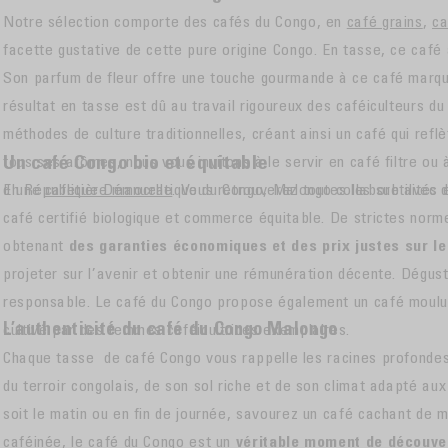
Notre sélection comporte des cafés du Congo, en
café grains
,
ca
facette gustative de cette pure origine Congo. En tasse, ce café
Son parfum de fleur offre une touche gourmande à ce café marqué
résultat en tasse est dû au travail rigoureux des caféiculteurs d
méthodes de culture traditionnelles, créant ainsi un café qui reflè
Un café Congo bio et équitable
tous ses arômes, nous vous invitons à le servir en café filtre ou
d'une
En République Démocratique du Congo, Malongo collabore avec de
cafetière manuelle
. Vous retrouverez toutes les subtilités
café certifié biologique et commerce équitable. De strictes norm
obtenant
des garanties économiques et des prix justes sur le
projeter sur l’avenir et obtenir une rémunération décente. Dégust
responsable. Le café du Congo propose également un café moulu 
L’authenticité du café du Congo Malongo
cultivé par des femmes caféicultrices exemplaires.
Chaque tasse
de café Congo vous rappelle les racines profondes
du terroir congolais, de son sol riche et de son climat adapté au
soit le matin ou en fin de journée, savourez un café cachant de m
caféinée, le café du Congo est un
véritable moment de découve