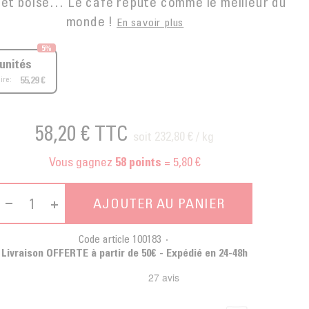
é et boisé… Le café réputé comme le meilleur du
monde !
En savoir plus
5%
 unités
ire:
55,29 €
58,20 €
TTC
soit 232,80 € / kg
Vous gagnez
= 5,80 €
58
points
AJOUTER AU PANIER
Code article
100183
Livraison OFFERTE à partir de 50€ - Expédié en 24-48h