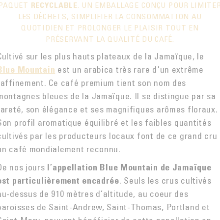
PAQUET
RECYCLABLE
. UN EMBALLAGE CONÇU POUR LIMITE
LES DÉCHETS, SIMPLIFIER LA CONSOMMATION AU
QUOTIDIEN ET PROLONGER LE PLAISIR TOUT EN
PRÉSERVANT LA QUALITÉ DU CAFÉ.
Cultivé sur les plus hauts plateaux de la Jamaïque, le
est un arabica très rare d'un extrême
Blue Mountain
raffinement. Ce café premium tient son nom des
montagnes bleues de la Jamaïque. Il se distingue par sa
rareté, son élégance et ses magnifiques arômes floraux.
Son profil aromatique équilibré et les faibles quantités
cultivés par les producteurs locaux font de ce grand cru
un café mondialement reconnu.
De nos jours
l’appellation Blue Mountain de Jamaïque
. Seuls les crus cultivés
est particulièrement encadrée
au-dessus de 910 mètres d’altitude, au coeur des
paroisses de Saint-Andrew, Saint-Thomas, Portland et