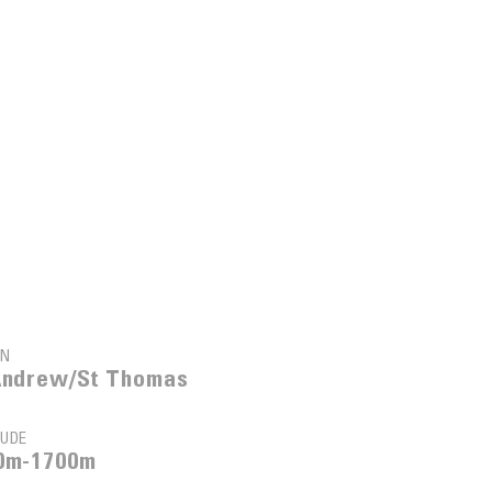
ON
Andrew/St Thomas
TUDE
0m-1700m