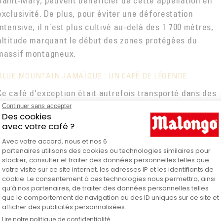
Saint-Mary, peuvent bénéficier de cette appellation en
exclusivité. De plus, pour éviter une déforestation
intensive, il n’est plus cultivé au-delà des 1 700 mètres,
altitude marquant le début des zones protégées du
massif montagneux.
BLUE MOUNTAIN JAMAÏQUE : UN CAFÉ DE LÉGENDE
Ce café d'exception était autrefois transporté dans des
fûts ayant servi à l'affinage du rhum, donnant ainsi une
saveur toute particulière au grains d'arabica.
Aujourd'hui, la tradition du fût demeure, même s'ils
n'accueillent bien évidemment plus d'alcool au
préalable.
Côté dégustation,
ce café de haute altitude se prête
:
parfaitement aux différentes méthodes de préparation
expresso, filtration, méthodes douces... Vous retrouvere
d'incroyables nuances aromatiques dans ce café de luxe