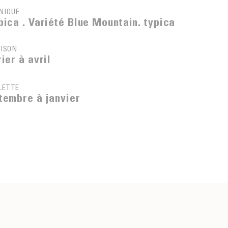
NIQUE
bica . Variété Blue Mountain. typica
AISON
ier à avril
LETTE
tembre à janvier