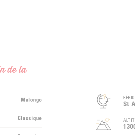
n de la
RÉGI
Malongo
St 
Classique
ALTI
130