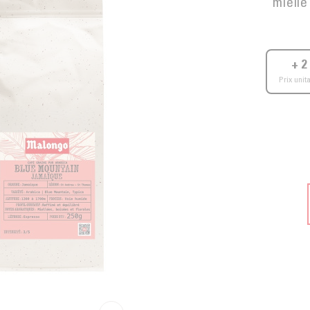
miell
+ 2
Prix unita