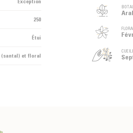
Exception
BOTA
Ara
250
FLOR
Févr
Étui
CUEIL
 (santal) et floral
Sep