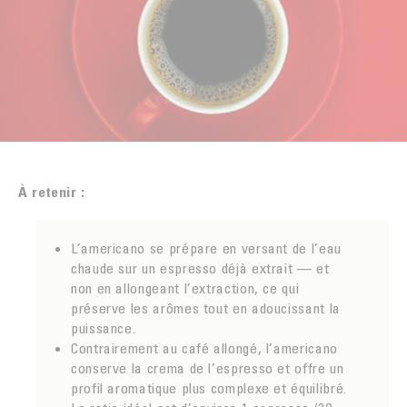
LA TORRÉFACTION DU CAFÉ
EXPORT
MYANMAR
ACHETER
INNOVATION
SAV
NOUVELLE-CALÉDONIE
EMBALLAGE CARTON DOSES
Contact
PÉROU
LA PREUVE PAR LE GOÛT
MALONGO & LES PETITS PRODUCTEURS
CAFÉ
À retenir :
L’americano se prépare en versant de l’eau
chaude sur un espresso déjà extrait — et
non en allongeant l’extraction, ce qui
préserve les arômes tout en adoucissant la
puissance.
Contrairement au café allongé, l’americano
conserve la crema de l’espresso et offre un
profil aromatique plus complexe et équilibré.