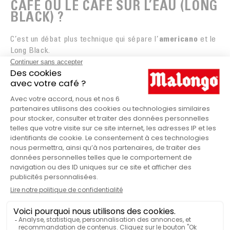
CAFÉ OU LE CAFÉ SUR L’EAU (LONG
BLACK) ?
C’est un débat plus technique qui sépare l’
americano
et le
Long Black.
L’Americano classique :
L’eau est versée sur
l’espresso. Ce qui brise légèrement la créma, et qui
donne un café visuellement noir et uniforme.
Le Long Black (Style Australien) :
C’est l’espresso qui
est versé sur l’eau chaude. La crema reste intacte à la
surface, offrant une première gorgée plus texturée et
aromatique.
Certains s’accordent à dire que l’
americano
standard
implique l’ajout d’eau en second. Cependant, tester l’ordre
inverse peut transformer votre expérience de dégustation.