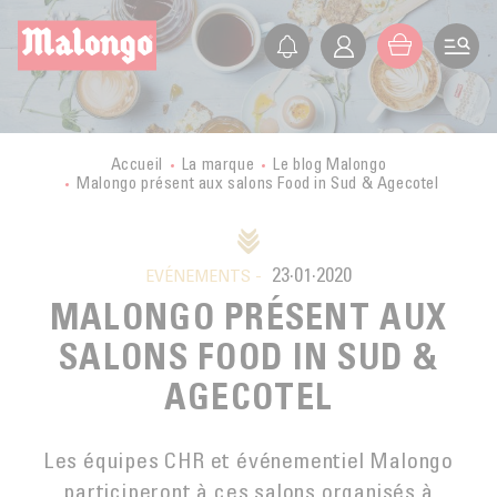
FR
EN
ES
IT
LA SOCIÉTÉ
PRÉSENTATION
LES PETITS PRODUCTEURS
Accueil
La marque
Le blog Malongo
Malongo présent aux salons Food in Sud & Agecotel
HISTOIRE
VOYAGE EN PAYS PRODUCTEURS
NOS VALEURS
CERTIFICATIONS
BOLIVIE
ETHIQUE
ACTIVITÉS
23·01·2020
MALONGO AUJOURD’HUI
EVÉNEMENTS -
BURUNDI
COMMERCE ÉQUITABLE
MALONGO PRÉSENT AUX
SECTEURS D’ACTIVITÉ
FORMATION
CONGO
AGRICULTURE BIOLOGIQUE
SALONS FOOD IN SUD &
BOUTIQUE EN LIGNE
CUBA
NOS MODULES DE FORMATION
FONDATION
DÉVELOPPEMENT DURABLE
AGECOTEL
CHR
GUATEMALA
L’ÉCOLE DU CAFÉ
ACTUALITÉS DE LA FONDATION
QUALITÉ
PRO
BOUTIQUES
LAOS
Les équipes CHR et événementiel Malongo
CULTURE DU CAFÉ
GMS
participeront à ces salons organisés à
LE BLOG
MEXIQUE