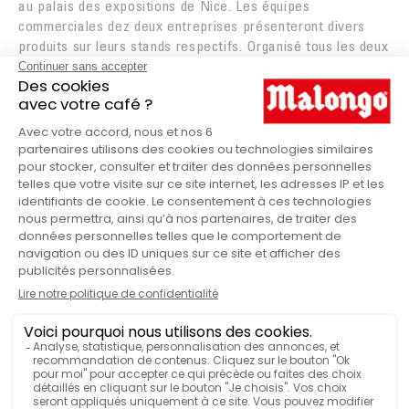
au palais des expositions de Nice. Les équipes
commerciales dez deux entreprises présenteront divers
produits sur leurs stands respectifs. Organisé tous les deux
ans, ce salon est le rendez-vous des professionnels des
CHR et Métiers de Bouche. Pour cette 29
edition, plus de
e
170 exposants sont attendus. Enfin, plusieurs concours
gastronomiques seront organisés comme la coupe du
monde des écaillers ou encore le trophée Cacao Criollo en
partenariat avec Malongo.
Rendez vous sur notre stand D 57
LE SALON AGECOTEL
Vous avez aimé cet article ?
PARTAGEZ-LE