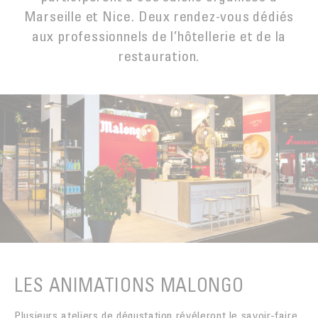
LA TORRÉFACTION DU CAFÉ
EXPORT
Marseille et Nice. Deux rendez-vous dédiés
MYANMAR
ACHETER
aux professionnels de l’hôtellerie et de la
INNOVATION
SAV
NOUVELLE-CALÉDONIE
restauration.
EMBALLAGE CARTON DOSES
Contact
PÉROU
LA PREUVE PAR LE GOÛT
MALONGO & LES PETITS PRODUCTEURS
CAFÉ
LES ANIMATIONS MALONGO
Plusieurs ateliers de dégustation révéleront le savoir-faire