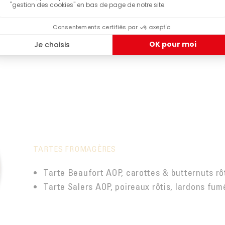
TERRE DES CARAÏBES
Tarte poulet, poivron, pignon & curry
Tarte crumble mangue, citron vert & noix du b
TARTES FROMAGÈRES
Tarte Beaufort AOP, carottes & butternuts rô
Tarte Salers AOP, poireaux rôtis, lardons fum