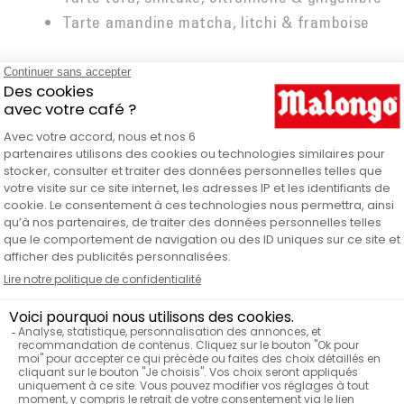
Tarte amandine matcha, litchi & framboise
TERRE D’AFRIQUE
Tarte ananas rôti, passion & coco