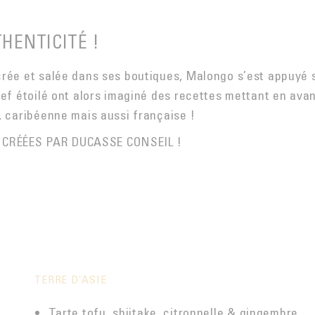
HENTICITÉ !
crée et salée dans ses boutiques, Malongo s’est appuyé 
hef étoilé ont alors imaginé des recettes mettant en avan
, caribéenne mais aussi française !
CRÉÉES PAR DUCASSE CONSEIL !
TERRE D’ASIE
Tarte tofu, shiitake, citronnelle & gingembre