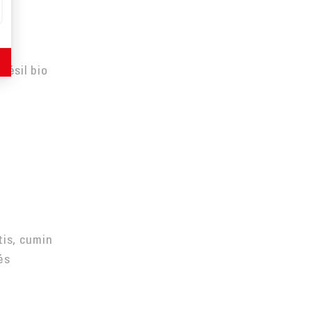
résil bio
tis, cumin
és