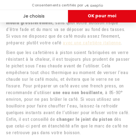
à piston
, la meilleure façon d’obtenir la bonne mouture de
café pour votre french press est d’investir dans un
moulin à
café
. Une cafetière à piston nécessite d’
utiliser un café
moulu grossièrement
, sans quoi votre boisson risque
d’être fade et du marc va se déposer au fond des tasses.
Si vous ne disposez que de café moulu assez finement,
préparez plutôt votre café
avec une cafetière italienne
.
Bien que les cafetières à piston soient fabriquées en verre
résistant à la chaleur, il est toujours plus prudent de passer
le pichet sous l’eau chaude avant de l’utiliser. Cela
empêchera tout choc thermique au moment de verser l’eau
chaude sur le café moulu, et évitera que le verre ne se
fissure. Pour préparer un café avec une french press, on
recommande d’utiliser
une eau non bouillante
, à 85-90°
environ, pour ne pas brûler le café. Si vous utilisez une
bouilloire pour faire chauffer l’eau, laissez-la refroidir
quelques instants avant de l’utiliser pour infuser votre café.
Enfin, il est conseillé de
changer le joint du piston
dès
que celui-ci perd en étanchéité afin que le marc de café ne
se retrouve pas dans votre boisson.