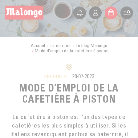
FR
EN
ES
IT
LA SOCIÉTÉ
PRÉSENTATION
LES PETITS PRODUCTEURS
Accueil
La marque
Le blog Malongo
Mode d’emploi de la cafetière à piston
HISTOIRE
VOYAGE EN PAYS PRODUCTEURS
NOS VALEURS
CERTIFICATIONS
BOLIVIE
ETHIQUE
ACTIVITÉS
20·07·2023
MALONGO AUJOURD’HUI
PRODUITS -
BURUNDI
COMMERCE ÉQUITABLE
MODE D’EMPLOI DE LA
SECTEURS D’ACTIVITÉ
FORMATION
CONGO
AGRICULTURE BIOLOGIQUE
CAFETIÈRE À PISTON
BOUTIQUE EN LIGNE
CUBA
NOS MODULES DE FORMATION
FONDATION
DÉVELOPPEMENT DURABLE
CHR
GUATEMALA
L’ÉCOLE DU CAFÉ
La cafetière à piston est l’un des types de
ACTUALITÉS DE LA FONDATION
QUALITÉ
PRO
BOUTIQUES
cafetières les plus simples à utiliser. Si les
LAOS
CULTURE DU CAFÉ
GMS
Italiens revendiquent parfois sa paternité, il
LE BLOG
MEXIQUE