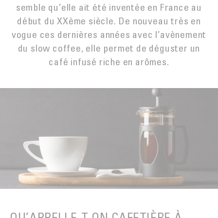
semble qu’elle ait été inventée en France au
LA TORRÉFACTION DU CAFÉ
EXPORT
MYANMAR
début du XXème siècle. De nouveau très en
ACHETER
INNOVATION
SAV
NOUVELLE-CALÉDONIE
vogue ces dernières années avec l’avènement
EMBALLAGE CARTON DOSES
du slow coffee, elle permet de déguster un
Contact
PÉROU
café infusé riche en arômes.
LA PREUVE PAR LE GOÛT
MALONGO & LES PETITS PRODUCTEURS
CAFÉ
QU’APPELLE-T-ON CAFETIÈRE À