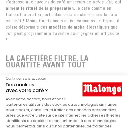
s’adresse aux buveurs de café amateurs de
dolce vita,
qui
aiment le rituel de la préparation
, le café comme en
Italie et le bruit si particulier de la machine quand le café
est prêt ! Moins traditionnels mais néanmoins pratiques, il
existe désormais
des modèles de moka électriques
que
l’on peut programmer à l’avance pour gagner en efficacité
!
LA CAFETIÈRE FILTRE, LA
QUANTITÉ AVANT TOUT
Avec son pichet large et son filtre généreux,
la cafetière
filtre
permet de préparer une grande quantité de café à la
fois pour satisfaire de gros buveurs ou une grande tablée !
Économique et facile à utiliser, c’est la cafetière classique
des foyers français. Elle est parfaite pour ceux qui aiment
boire
un café plutôt clair, légèrement acidulé et léger
,
et ceux qui achètent du café moulu dans une mouture fine
assez standard.