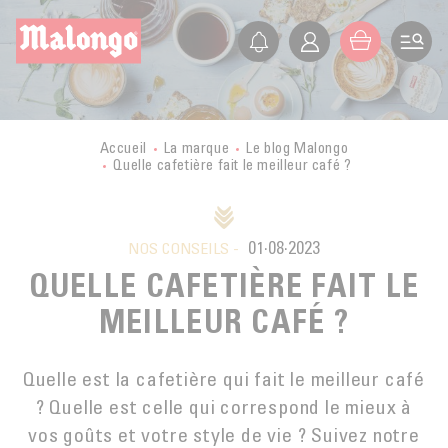
FR
EN
ES
IT
LA SOCIÉTÉ
PRÉSENTATION
LES PETITS PRODUCTEURS
Accueil
La marque
Le blog Malongo
Quelle cafetière fait le meilleur café ?
HISTOIRE
VOYAGE EN PAYS PRODUCTEURS
NOS VALEURS
CERTIFICATIONS
BOLIVIE
ETHIQUE
ACTIVITÉS
01·08·2023
MALONGO AUJOURD’HUI
NOS CONSEILS -
BURUNDI
COMMERCE ÉQUITABLE
QUELLE CAFETIÈRE FAIT LE
SECTEURS D’ACTIVITÉ
FORMATION
CONGO
AGRICULTURE BIOLOGIQUE
MEILLEUR CAFÉ ?
BOUTIQUE EN LIGNE
CUBA
NOS MODULES DE FORMATION
FONDATION
DÉVELOPPEMENT DURABLE
CHR
GUATEMALA
L’ÉCOLE DU CAFÉ
Quelle est la cafetière qui fait le meilleur café
ACTUALITÉS DE LA FONDATION
QUALITÉ
PRO
BOUTIQUES
? Quelle est celle qui correspond le mieux à
LAOS
CULTURE DU CAFÉ
GMS
vos goûts et votre style de vie ? Suivez notre
LE BLOG
MEXIQUE