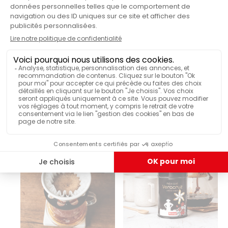
Les moins pressés opteront pour
une cafetière filtre
manuelle comme la Chemex
pour contrôler avec minutie
le débit et la quantité d’eau versée sur le café. Une
méthode de dégustation offrant d’autres facettes
aromatiques d’un cru, plébiscité pour découvrir un délicieux
arabica ou un café de spécialité. Pour ceux qui ont peu de
temps,
la cafetière filtre électrique
est une option
pratique et pour ceux qui veulent leur café dès le réveil, on
trouve des cafetières programmables à l’avance !