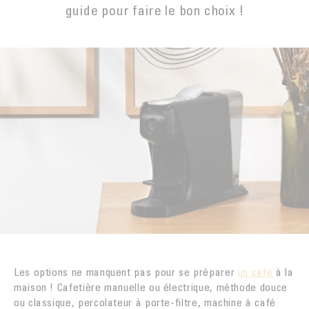
LA TORRÉFACTION DU CAFÉ
guide pour faire le bon choix !
EXPORT
MYANMAR
ACHETER
INNOVATION
SAV
NOUVELLE-CALÉDONIE
EMBALLAGE CARTON DOSES
Contact
PÉROU
LA PREUVE PAR LE GOÛT
MALONGO & LES PETITS PRODUCTEURS
CAFÉ
Les options ne manquent pas pour se préparer
un café
à la
maison ! Cafetière manuelle ou électrique, méthode douce
ou classique, percolateur à porte-filtre, machine à café