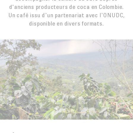
LA TORRÉFACTION DU CAFÉ
EXPORT
d'anciens producteurs de coca en Colombie.
MYANMAR
ACHETER
Un café issu d'un partenariat avec l'ONUDC,
INNOVATION
SAV
NOUVELLE-CALÉDONIE
disponible en divers formats.
EMBALLAGE CARTON DOSES
Contact
PÉROU
LA PREUVE PAR LE GOÛT
MALONGO & LES PETITS PRODUCTEURS
CAFÉ