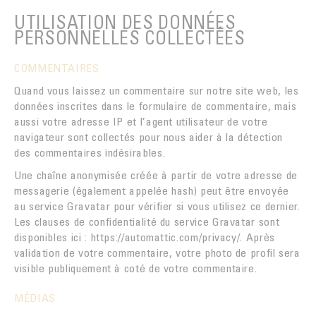
LA TORRÉFACTION DU CAFÉ
EXPORT
UTILISATION DES DONNÉES
MYANMAR
ACHETER
PERSONNELLES COLLECTÉES
INNOVATION
SAV
NOUVELLE-CALÉDONIE
EMBALLAGE CARTON DOSES
COMMENTAIRES
Contact
PÉROU
Quand vous laissez un commentaire sur notre site web, les
LA PREUVE PAR LE GOÛT
MALONGO & LES PETITS PRODUCTEURS
données inscrites dans le formulaire de commentaire, mais
aussi votre adresse IP et l’agent utilisateur de votre
CAFÉ
navigateur sont collectés pour nous aider à la détection
des commentaires indésirables.
Une chaîne anonymisée créée à partir de votre adresse de
messagerie (également appelée hash) peut être envoyée
au service Gravatar pour vérifier si vous utilisez ce dernier.
Les clauses de confidentialité du service Gravatar sont
disponibles ici : https://automattic.com/privacy/. Après
validation de votre commentaire, votre photo de profil sera
visible publiquement à coté de votre commentaire.
MÉDIAS