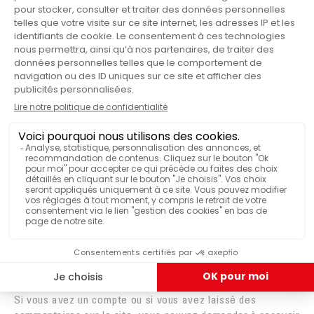
Si vous laissez un commentaire, le commentaire et ses
métadonnées sont conservés indéfiniment. Cela permet de
reconnaître et approuver automatiquement les
commentaires suivants au lieu de les laisser dans la file de
modération.
Pour les utilisateurs et utilisatrices qui s’enregistrent sur
notre site (si cela est possible), nous stockons également
les données personnelles indiquées dans leur profil. Tous
les utilisateurs et utilisatrices peuvent voir, modifier ou
supprimer leurs informations personnelles à tout moment
(à l’exception de leur nom d’utilisateur·ice). Les
gestionnaires du site peuvent aussi voir et modifier ces
informations.
LES DROITS QUE VOUS AVEZ SUR
VOS DONNÉES
Si vous avez un compte ou si vous avez laissé des