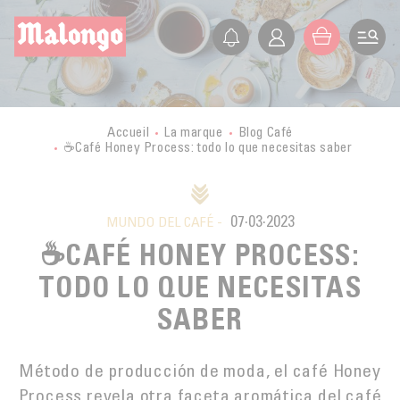
ES
FR
EN
IT
LA SOCIEDAD
PRESENTACIÓN
LOS PEQUEÑOS PRODUCTORES
Accueil
La marque
Blog Café
☕Café Honey Process: todo lo que necesitas saber
HISTORIA
VIAJE A LOS PAÍSES PRODUCTORES
VALORES
CERTIFICACIONES
BURUNDI
ÉTICA
ACTIVIDADES
07·03·2023
MALONGO HOY
MUNDO DEL CAFÉ -
LAOS
COMERCIO JUSTO
☕CAFÉ HONEY PROCESS:
EXPORTACIÓN
BLOG CAFÉ
MÉXICO
AGRICULTURA BIOLÓGICA
TODO LO QUE NECESITAS
TIENDAS
MYANMAR
COMPRAR
DESARROLLO SOSTENIBLE
SABER
FORMACIÓN
GUATEMALA
CALIDAD
GRAN DISTRIBUCIÓN
Contact
PERÚ
Método de producción de moda, el café Honey
CULTIVO DEL CAFÉ
Process revela otra faceta aromática del café
MALONGO Y LOS PEQUEÑOS PRODUCTORES