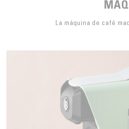
MÁQ
CULTIVO DEL CAFÉ
MALONGO Y LOS PEQUEÑOS PRODUCTORES
TORREFACCIÓN
La máquina de café mad
INNOVACIÓN
LA PRUEBA POR EL GUSTO
FUNDACIÓN