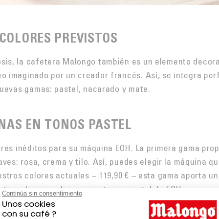
 COLORES PREVISTOS
s, la cafetera Malongo también es un elemento decorat
 imaginado por un creador francés. Así, se integra perf
nuevas gamas: pastel, nacarado y mate.
NAS EN TONOS PASTEL
ores inéditos para su máquina EOH. La primera gama pro
ves: rosa, crema y tilo. Así, puedes elegir la máquina qu
stros colores actuales – 119,90 € – esta gama aporta un
ate seducir por los nuevos tonos pastel de EOH.