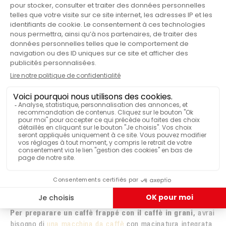
Il caffè frappé è originario della Grecia.
Molto popolare in questo paese e anche a
Creta, la ricetta è preparata con caffè
solubile e ghiaccio tritato.
L’ALTERNATIVA CON IL CAFFÈ IN
GRANI
Se sei un amante del caffè e preferisci il gusto ricco e
autentico del
caffè in grani
, sappi che è assolutamente
possibile preparare un delizioso caffè frappé con il caffè in
grani. A differenza del caffè solubile, questa alternativa ti
permette di sfruttare al meglio l’aroma del caffè appena
macinato. Prepara due espressi per ottenere un sapore
intenso nella tua bevanda.
Per preparare un caffè frappé con il caffè in grani,
avrai
bisogno di
una macchina da caffè
con macinatura integrata.