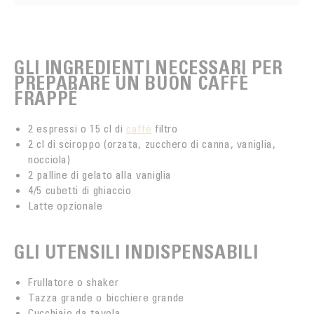
GLI INGREDIENTI NECESSARI PER
PREPARARE UN BUON CAFFÈ
FRAPPÉ
2 espressi o 15 cl di
caffè
filtro
2 cl di sciroppo (orzata, zucchero di canna, vaniglia,
nocciola)
2 palline di gelato alla vaniglia
4/5 cubetti di ghiaccio
Latte opzionale
GLI UTENSILI INDISPENSABILI
Frullatore o shaker
Tazza grande o bicchiere grande
Cucchiaio da tavola