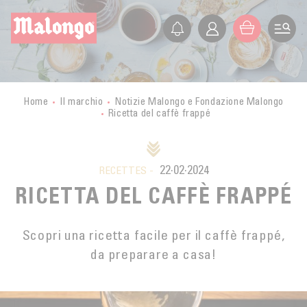
IT
FR
EN
ES
L’AZIENDA
PRESENTAZIONE
PICCOLI PRODUTTORI
Home
Il marchio
Notizie Malongo e Fondazione Malongo
Ricetta del caffè frappé
STORIA
VIAGGIO NEI PAESI PRODUTTORI
I NOSTRI VALORI
CERTIFICAZIONI
BURUNDI
ETICA
ATTIVITÀ
22·02·2024
MALONGO OGGI
RECETTES -
CONGO
SVILUPPO SOSTENIBILE
RICETTA DEL CAFFÈ FRAPPÉ
ATTIVITÀ
FORMAZIONE
GUATEMALA
AGRICOLTURA BIOLOGICA
NEGOZIO ONLINE
LAOS
Scopri una ricetta facile per il caffè frappé,
FONDAZIONE
COMMERCIO EQUO E SOLIDALE
BOUTIQUE
da preparare a casa!
MESSICO
QUALITÀ
COMPRARE
SUPERMERCATI
MYANMAR
TORREFAZIONE
ESPORTAZIONE
PERÙ
Contact