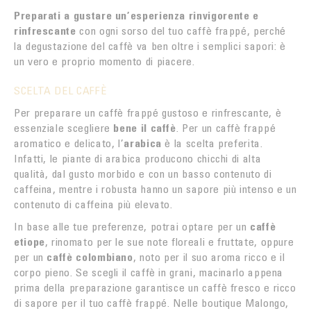
Preparati a gustare un’esperienza rinvigorente e
rinfrescante
con ogni sorso del tuo caffè frappé, perché
la degustazione del caffè va ben oltre i semplici sapori: è
un vero e proprio momento di piacere.
SCELTA DEL CAFFÈ
Per preparare un caffè frappé gustoso e rinfrescante, è
essenziale scegliere
bene il caffè
. Per un caffè frappé
aromatico e delicato, l’
arabica
è la scelta preferita.
Infatti, le piante di arabica producono chicchi di alta
qualità, dal gusto morbido e con un basso contenuto di
caffeina, mentre i robusta hanno un sapore più intenso e un
contenuto di caffeina più elevato.
In base alle tue preferenze, potrai optare per un
caffè
etiope
, rinomato per le sue note floreali e fruttate, oppure
per un
caffè colombiano
, noto per il suo aroma ricco e il
corpo pieno. Se scegli il caffè in grani, macinarlo appena
prima della preparazione garantisce un caffè fresco e ricco
di sapore per il tuo caffè frappé. Nelle boutique Malongo,