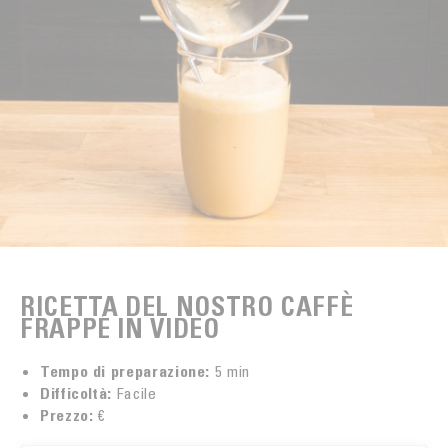
COLTIVAZIONE DEL CAFFÈ
SERVIZIO POST-VENDITA E MANUTENZIONE
REPUBBLICA DOMINICANA
INNOVAZIONE
SAO TOMÉ
LA PROVA È NEL GUSTO
MALONGO E I PICCOLI PRODUTTORI
RICETTA DEL NOSTRO CAFFÈ
FRAPPÉ IN VIDEO
Tempo di preparazione:
5 min
Difficoltà:
Facile
Prezzo:
€