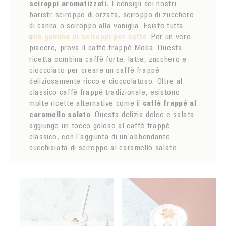
sciroppi aromatizzati.
I consigli dei nostri
baristi: sciroppo di orzata, sciroppo di zucchero
di canna o sciroppo alla vaniglia. Esiste tutta
u
na gamma di sciroppi per caffè
. Per un vero
piacere, prova il caffè frappé Moka. Questa
ricetta combina caffè forte, latte, zucchero e
cioccolato per creare un caffè frappé
deliziosamente ricco e cioccolatoso. Oltre al
classico caffè frappé tradizionale, esistono
molte ricette alternative come il
caffè frappé al
caramello salato
. Questa delizia dolce e salata
aggiunge un tocco goloso al caffè frappé
classico, con l’aggiunta di un’abbondante
cucchiaiata di sciroppo al caramello salato.