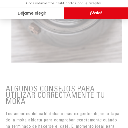
ALGUNOS CONSEJOS PARA
UTILIZAR CORRECTAMENTE TU
MOKA
Los amantes del café italiano más exigentes dejan la tapa
de la moka abierta para comprobar exactamente cuándo
ha terminado de hacerse el café. El momento ideal para