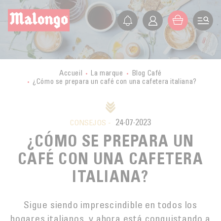
ES
FR
EN
IT
LA SOCIEDAD
PRESENTACIÓN
LOS PEQUEÑOS PRODUCTORES
Accueil
La marque
Blog Café
¿Cómo se prepara un café con una cafetera italiana?
HISTORIA
VIAJE A LOS PAÍSES PRODUCTORES
VALORES
CERTIFICACIONES
BURUNDI
ÉTICA
ACTIVIDADES
24·07·2023
MALONGO HOY
CONSEJOS -
LAOS
COMERCIO JUSTO
¿CÓMO SE PREPARA UN
EXPORTACIÓN
BLOG CAFÉ
MÉXICO
AGRICULTURA BIOLÓGICA
CAFÉ CON UNA CAFETERA
TIENDAS
MYANMAR
COMPRAR
DESARROLLO SOSTENIBLE
ITALIANA?
FORMACIÓN
GUATEMALA
CALIDAD
GRAN DISTRIBUCIÓN
Contact
PERÚ
Sigue siendo imprescindible en todos los
CULTIVO DEL CAFÉ
hogares italianos, y ahora está conquistando a
MALONGO Y LOS PEQUEÑOS PRODUCTORES