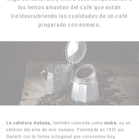
TORREFACCIÓN
los lentos amantes del café que están
(re)descubriendo las cualidades de un café
INNOVACIÓN
preparado con esmero.
LA PRUEBA POR EL GUSTO
FUNDACIÓN
La cafetera italiana,
también conocida como
moka,
es un
símbolo del arte de vivir italiano. Patentada en 1933 por
Bialetti con la forma octogonal que conocemos hoy,