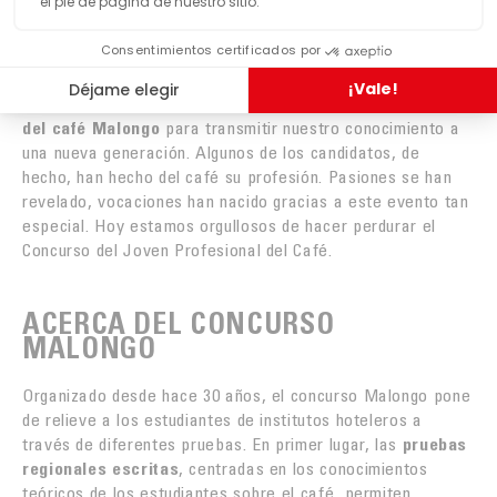
Este año, el concurso Malongo celebra sus 30 años de
existencia. Treinta años de compartir, de emociones, de
pasión al servicio del
café
y su enseñanza.
Tres décadas
de intercambio con los estudiantes y los profesores
,
tres décadas de formación a través de nuestra
escuela
del café
Malongo
para transmitir nuestro conocimiento a
una nueva generación. Algunos de los candidatos, de
hecho, han hecho del café su profesión. Pasiones se han
revelado, vocaciones han nacido gracias a este evento tan
especial. Hoy estamos orgullosos de hacer perdurar el
Concurso del Joven Profesional del Café.
ACERCA DEL CONCURSO
MALONGO
Organizado desde hace 30 años, el concurso Malongo pone
de relieve a los estudiantes de institutos hoteleros a
través de diferentes pruebas. En primer lugar, las
pruebas
regionales escritas
, centradas en los conocimientos
teóricos de los estudiantes sobre el café, permiten