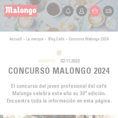
ES
FR
EN
IT
LA SOCIEDAD
PRESENTACIÓN
LOS PEQUEÑOS PRODUCTORES
Accueil
La marque
Blog Café
Concurso Malongo 2024
HISTORIA
VIAJE A LOS PAÍSES PRODUCTORES
VALORES
CERTIFICACIONES
BURUNDI
02·11·2023
EVENTOS -
ÉTICA
ACTIVIDADES
MALONGO HOY
CONCURSO MALONGO 2024
LAOS
COMERCIO JUSTO
EXPORTACIÓN
BLOG CAFÉ
MÉXICO
AGRICULTURA BIOLÓGICA
TIENDAS
El concurso del joven profesional del café
MYANMAR
COMPRAR
DESARROLLO SOSTENIBLE
Malongo celebra este año su 30ª edición.
FORMACIÓN
GUATEMALA
Encuentra toda la información en esta página.
CALIDAD
GRAN DISTRIBUCIÓN
Contact
PERÚ
CULTIVO DEL CAFÉ
MALONGO Y LOS PEQUEÑOS PRODUCTORES