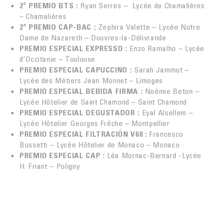
2º PREMIO BTS :
Ryan Serres – Lycée de Chamalières
– Chamalières
2º PREMIO CAP-BAC :
Zephira Valette – Lycée Notre
Dame de Nazareth – Douvres-la-Délivrande
PREMIO ESPECIAL EXPRESSO :
Enzo Ramalho – Lycée
d’Occitanie – Toulouse
PREMIO ESPECIAL CAPUCCINO :
Sarah Jammot –
Lycée des Métiers Jean Monnet – Limoges
PREMIO ESPECIAL BEBIDA FIRMA :
Noémie Beton –
Lycée Hôtelier de Saint Chamond – Saint Chamond
PREMIO ESPECIAL DEGUSTADOR :
Eyal Alsellem –
Lycée Hôtelier Georges Frêche – Montpellier
PREMIO ESPECIAL FILTRACIÓN V60 :
Francesco
Bossetti – Lycée Hôtelier de Monaco – Monaco
PREMIO ESPECIAL CAP :
Léa Mornac-Bernard -Lycée
H. Friant – Poligny