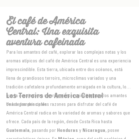
El café de América
Central: Una exquisita
aventura cafeinada
Para los amantes del café, explorar las complejas notas y los
aromas atípicos del café de América Central es una experiencia
imprescindible. Esta tierra, ubicada entre dos océanos, está
llena de grandiosos terroirs, microclimas variados y una
tradición cafetalera profundamente arraigada en la cultura, lo
Los Terroirs de América Central
que la convierte en un origen imprescindible para los amantes
de los grandes cafés.
Una de las principales razones para disfrutar del café de
América Central radica en la variedad de aromas y sabores que
ofrece. Cada país de la región, desde Costa Rica hasta
Guatemala
, pasando por
Honduras
y
Nicaragua
, posee
características únicas. En
México
, cuna del café ecológico de