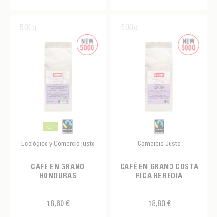
Suave
VARIEDAD
Mixto
500g
500g
Nicaragua
Arabica
FABRIQUANTS
Salvador
Bourbon
MALONGO
Catuai
Caturra
Maragogype
Typica
Ecológico y Comercio justo
Comercio Justo
CAFÉ EN GRANO
CAFÉ EN GRANO COSTA
HONDURAS
RICA HEREDIA
18,60 €
18,80 €