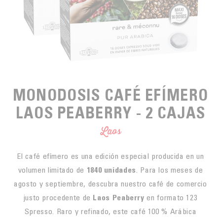
PARA PICAR
CAFÉS JUSTOS
ACCESORIOS PARA EL TÉ
BLOG CAFÉ
PARA LLEVAR
Contact
LA SOCIEDAD
GAMA BARISTA
LOS PEQUEÑOS PRODUCTORES
LIVRES
NUESTROS VALORES
THÉIÈRES
FORMATION
MONODOSIS CAFÉ EFÍMERO
ACTIVIDADES
LAOS PEABERRY - 2 CAJAS
FUNDACIÓN
Laos
El café efímero es una edición especial producida en un
volumen limitado de
1840 unidades
.
Para los meses de
agosto y septiembre, descubra nuestro café de comercio
justo procedente de
Laos Peaberry
en formato 123
Spresso.
Raro y refinado, este café 100 % Arábica