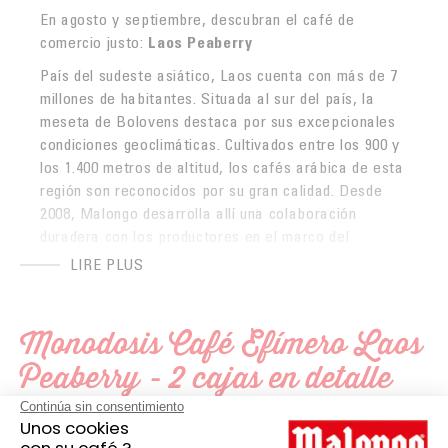
En agosto y septiembre, descubran el café de
comercio justo:
Laos Peaberry
País del sudeste asiático, Laos cuenta con más de 7
millones de habitantes. Situada al sur del país, la
meseta de Bolovens destaca por sus excepcionales
condiciones geoclimáticas. Cultivados entre los 900 y
los 1.400 metros de altitud, los cafés arábica de esta
región son reconocidos por su gran calidad. Desde
2008, Malongo desarrolla allí una colaboración
duradera con los productores en el marco del
comercio justo. Este terroir excepcional da origen,
LIRE PLUS
entre otros, a los raros cafés Peaberry.
Lo que hay que saber
Monodosis Café Efímero Laos
Este café es el resultado del trabajo de más de 1.800
Peaberry - 2 cajas en detalle
familias productoras repartidas en 55 aldeas.
Reunidos en una cooperativa, estos caficultores
controlan cada etapa de la producción. Esta
colaboración sostenible les permite poner en valor su
Malongo
MARCA