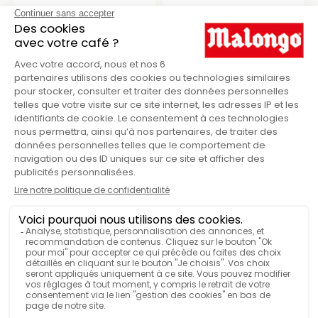
1kg
1kg
Biologique & équitable
Biologique & équitable
CAFÉ GRAINS HONDURAS
CAFÉ GRAINS MEXIQUE
1KG
EL TRIUNFO 1KG
35,34 €
35,34 €