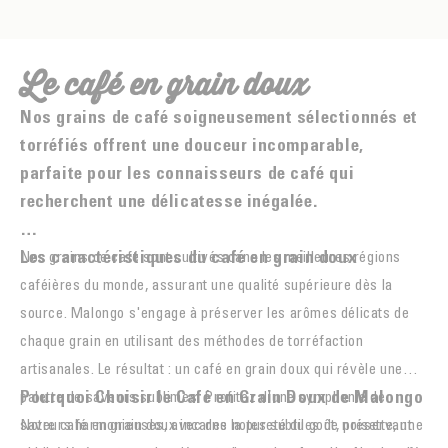
Le café en grain doux
Nos grains de café soigneusement sélectionnés et
torréfiés offrent une douceur incomparable,
parfaite pour les connaisseurs de café qui
recherchent une délicatesse inégalée.
Les caractéristiques du café en grain doux
Nos grains de café sont cultivés dans les meilleures régions
caféières du monde, assurant une qualité supérieure dès la
source. Malongo s'engage à préserver les arômes délicats de
chaque grain en utilisant des méthodes de torréfaction
artisanales. Le résultat : un café en grain doux qui révèle une
Pourquoi Choisir le Café en Grain Doux de Malongo
palette de saveurs sublimes. Profitez d'une symphonie de
saveurs harmonieuses, avec des notes subtiles de noisette, une
Notre café en grain doux incarne la pureté du goût, préservant