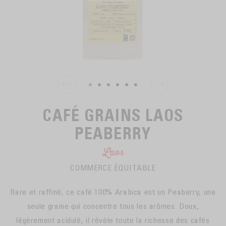
EN SACHETS
ARTS DE LA TABLE
PIÈCES DÉTACHÉES
CAFÉ BIO
LA MARQUE
EN DOSETTES
POUR GRIGNOTER
CAFÉ ÉQUITABLE
ACCESSOIRES POUR LE THÉ
BLOG
POUR EMPORTER
Contact
LA SOCIÉTÉ
GAMME BARISTA
LES PETITS PRODUCTEURS
LIVRES
NOS VALEURS
THÉIÈRES
CAFÉ GRAINS LAOS
FORMATION
PEABERRY
ACTIVITÉS
FONDATION
Laos
COMMERCE ÉQUITABLE
Rare et raffiné, ce café 100% Arabica est un Peaberry, une
seule graine qui concentre tous les arômes. Doux,
légèrement acidulé, il révèle toute la richesse des cafés