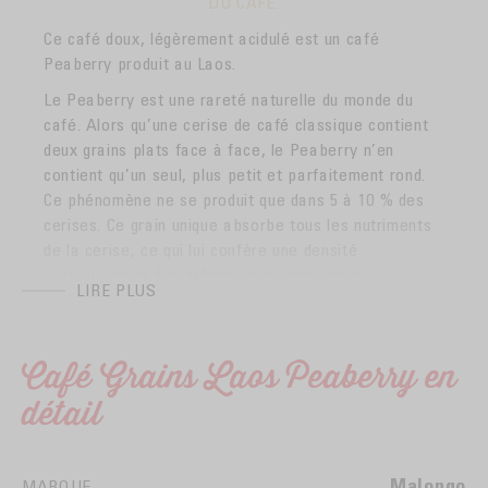
DU CAFÉ.
Ce café doux, légèrement acidulé est un café
Peaberry produit au Laos.
Le Peaberry est une rareté naturelle du monde du
café. Alors qu’une cerise de café classique contient
deux grains plats face à face, le Peaberry n’en
contient qu’un seul, plus petit et parfaitement rond.
Ce phénomène ne se produit que dans 5 à 10 % des
cerises. Ce grain unique absorbe tous les nutriments
de la cerise, ce qui lui confère une densité
particulière et des arômes plus concentrés.
LIRE PLUS
À la torréfaction, sa forme ronde lui permet de se
développer différemment, révélant toute la
complexité de ses saveurs.
Café Grains Laos Peaberry en
Ce café d’exception est cultivé sur le Plateau des
détail
Bolovens, surnommé « Source du café Lao», il jouit
de conditions géo climatiques uniques au monde, qui
lui permettent de produire depuis plus d’un siècle
Malongo
MARQUE