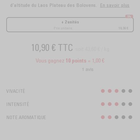
d’altitude du Laos Plateau des Bolovens.
En savoir plus
5%
+ 2 unités
Prix unitaire:
10,36 €
10,90 €
TTC
soit 43,60 € / kg
Vous gagnez
= 1,00 €
10
points
VIVACITÉ
INTENSITÉ
NOTE AROMATIQUE