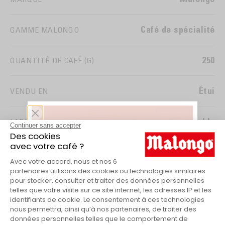
d’exceptionnels cafés d’altitude, traités par voie
humide et certifiés équitables. Un partenariat entre
Malongo et les petits producteurs locaux leur a
Café de spécialité
GAMME MALONGO
permis de valoriser leur produit. La coopérative
regroupe plus de 1800 familles de producteurs venant
250
QUANTITÉ DE CAFÉ (G)
de 55 villages. Ces caféiculteurs maitrisent
l'ensemble du process de fabrication de leur café.
Étui
VENDU EN
Commerce Equitable
LABEL
Vert
NOTES AROMATIQUES
VOIR PLUS DE CARACTÉRISTIQUES
Conditionné sous vide