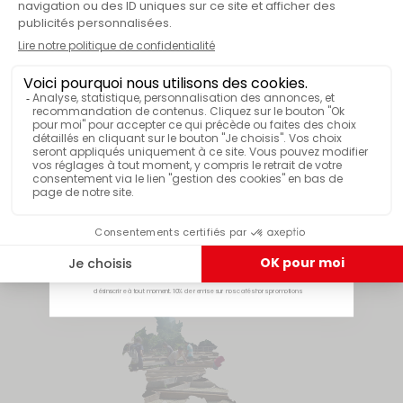
RÉGION
Plateau des Bolovens
ALTITUDE
-10%
900-1400m
BOTANIQUE
En vous inscrivant à notre newsletter 🌞
ARABICA - Peaberry
E-mail
CUEILLETTE
Je reçois mon code
Octobre à janvier
En vous inscrivant vous acceptez de recevoir notre newsletter. Vous pourrez vous
désinscrire à tout moment. 10% de remise sur nos cafés hors promotions