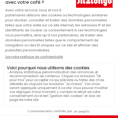
Commerce Equitable
LABEL
Fruits rouges
NOTES AROMATIQUES
Burundi
PAYS DE PROVENANCE
VOIR PLUS DE CARACTÉRISTIQUES
Conditionné sous vide
RÉGION
Ville de Kayanza
ALTITUDE
1500m-2000m