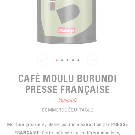
EN SACHETS
ARTS DE LA TABLE
PIÈCES DÉTACHÉES
CAFÉ BIO
LA MARQUE
EN DOSETTES
POUR GRIGNOTER
CAFÉ ÉQUITABLE
ACCESSOIRES POUR LE THÉ
BLOG
POUR EMPORTER
Contact
LA SOCIÉTÉ
GAMME BARISTA
LES PETITS PRODUCTEURS
LIVRES
NOS VALEURS
THÉIÈRES
FORMATION
CAFÉ MOULU BURUNDI
ACTIVITÉS
PRESSE FRANÇAISE
FONDATION
Burundi
COMMERCE ÉQUITABLE
Mouture grossière, idéale pour une extraction par
PRESSE
FRANÇAISE
. Cette méthode lui conférera moelleux,