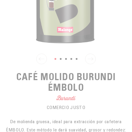
PARA PICAR
CAFÉS JUSTOS
ACCESORIOS PARA EL TÉ
BLOG CAFÉ
PARA LLEVAR
Contact
LA SOCIEDAD
GAMA BARISTA
LOS PEQUEÑOS PRODUCTORES
LIVRES
NUESTROS VALORES
THÉIÈRES
FORMATION
ACTIVIDADES
FUNDACIÓN
CAFÉ MOLIDO BURUNDI
ÉMBOLO
Burundi
COMERCIO JUSTO
De molienda gruesa, ideal para extracción por cafetera
ÉMBOLO. Este método le dará suavidad, grosor y redondez: