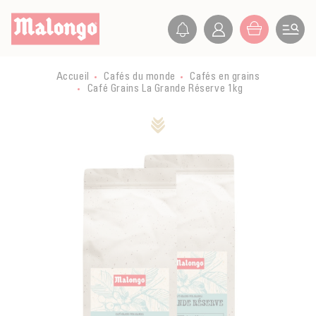
FR
ES
IT
ABONNEMENTS
Accueil
Cafés du monde
Cafés en grains
Café Grains La Grande Réserve 1kg
MACHINES
Toutes les machines
CAFÉS
EOH
Tous les cafés du monde
DOSETTES
DOSETTES
CAFÉS EN DOSETTES
Toutes les dosettes
CAFÉS BIO &/OU ÉQUITABLES
EXPRESSO
CAFÉS EN GRAINS
DOSETTES BIO &/OU ÉQUITABLES
GRAINS
Tous les cafés bio &/ou équitables
THÉS
CAFÉS MOULUS
DOSETTES CAFÉ
CAFETIÈRES MANUELLES
CAFÉS EN DOSETTES BIO &/OU ÉQUITABLES
CAFÉ SOLUBLE
Tous les thés et infusions bio et/ou équitables
DÉGUSTATION
THÉS ET INFUSION
MOULINS À CAFÉ
CAFÉS GRAINS BIO &/OU ÉQUITABLES
ALTERNATIVE AU CAFÉ
EN VRAC
Tous les arts de la dégustation
MATÉRIEL D’ENTRETIEN
E-CARTE
CAFÉS MOULUS BIO &/OU ÉQUITABLES