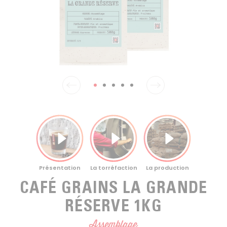
EN SACHETS
ARTS DE LA TABLE
PIÈCES DÉTACHÉES
CAFÉ BIO
LA MARQUE
EN DOSETTES
POUR GRIGNOTER
CAFÉ ÉQUITABLE
ACCESSOIRES POUR LE THÉ
BLOG
POUR EMPORTER
Contact
LA SOCIÉTÉ
GAMME BARISTA
LES PETITS PRODUCTEURS
LIVRES
NOS VALEURS
THÉIÈRES
FORMATION
ACTIVITÉS
FONDATION
CAFÉ GRAINS LA GRANDE
RÉSERVE 1KG
Assemblage