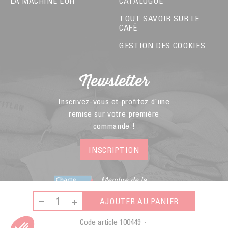
LA MACHINE EOH
CATALOGUE
TOUT SAVOIR SUR LE
CAFÉ
GESTION DES COOKIES
Newsletter
Inscrivez-vous et profitez d'une
remise sur votre première
commande !
INSCRIPTION
Membre de la
Fédération du E-
commerce et de la
AJOUTER AU PANIER
Vente A Distance
Code article
100449