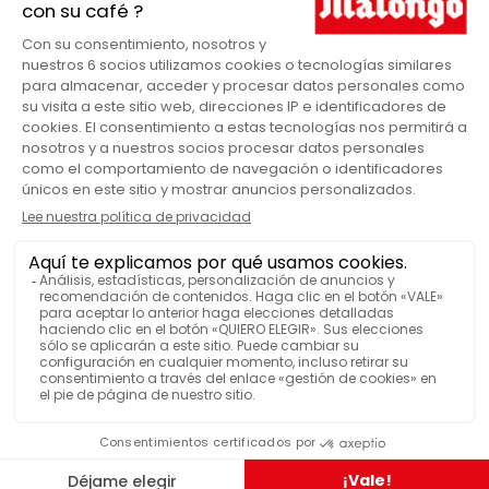
Plantación
GAMA MALONGO
16 monodosis
CANTIDAD DE DOSIS
Caja
VENDIDO EN
Café ecológico
ETIQUETADO
Café comercio justo
ETIQUETADO
VER MÁS FUNCIONES
Envasado al vacío
REGIÓN
Estado Shan