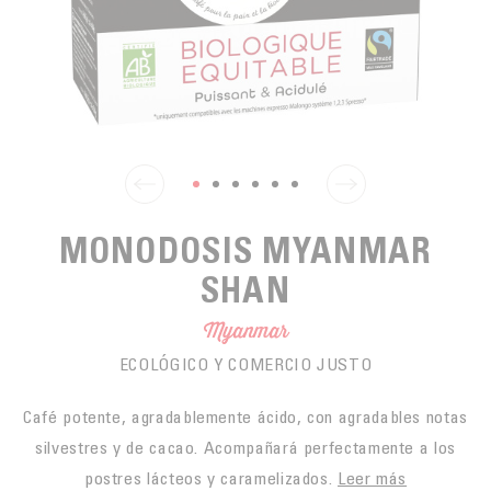
PARA PICAR
CAFÉS JUSTOS
ACCESORIOS PARA EL TÉ
BLOG CAFÉ
PARA LLEVAR
Contact
LA SOCIEDAD
GAMA BARISTA
LOS PEQUEÑOS PRODUCTORES
LIVRES
NUESTROS VALORES
THÉIÈRES
FORMATION
ACTIVIDADES
MONODOSIS MYANMAR
FUNDACIÓN
SHAN
Myanmar
ECOLÓGICO Y COMERCIO JUSTO
Café potente, agradablemente ácido, con agradables notas
silvestres y de cacao. Acompañará perfectamente a los
postres lácteos y caramelizados.
Leer más