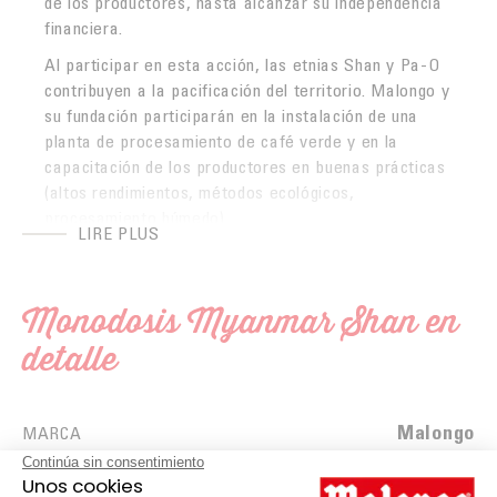
de los productores, hasta alcanzar su independencia
financiera.
Al participar en esta acción, las etnias Shan y Pa-O
contribuyen a la pacificación del territorio. Malongo y
su fundación participarán en la instalación de una
planta de procesamiento de café verde y en la
capacitación de los productores en buenas prácticas
(altos rendimientos, métodos ecológicos,
procesamiento húmedo).
LIRE PLUS
Monodosis compatibles solo con las cafeteras
Malongo 1,2,3 Spresso®.
Monodosis Myanmar Shan en
¡Disfruta de nuestras otras deliciosas
monodosis de
café ecológico
, procedentes de fuentes más
detalle
sostenibles y respetuosas con el medio ambiente,
para un sabor único! ¿Amante de los cafés fuertes?
¡Descubre nuestra gama de
cafés fuertes
sin más
Malongo
MARCA
demora!