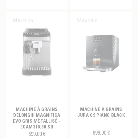
Système Automatique avec carafe
Broyeur
MARQUE
Système intégré
Machine
Machine
Delonghi
Jura
Krups
MACHINE À GRAINS
MACHINE À GRAINS
DELONGHI MAGNIFICA
JURA C9 PIANO BLACK
EVO GRIS MÉTALLISÉ -
ECAM310.80.SB
899,00 €
599,00 €