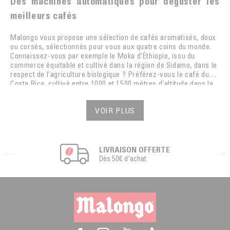
Des machines automatiques pour déguster les
meilleurs cafés
Malongo vous propose une sélection de cafés aromatisés, doux
ou corsés, sélectionnés pour vous aux quatre coins du monde.
Connaissez-vous par exemple le Moka d’Éthiopie, issu du
commerce équitable et cultivé dans la région de Sidamo, dans le
respect de l’agriculture biologique ? Préférez-vous le café du
Costa Rica, cultivé entre 1000 et 1500 mètres d’altitude dans la
région du Perez Seledon ? Vous vous laisseriez plutôt tenter par
un café en grains du Myanmar, produit dans l’État de Shan et qui
VOIR PLUS
produit un expresso puissant, aux notes de fruits rouges et
pralin ? Chaque tasse vous offrira un véritable voyage sensoriel,
à la rencontre d’une destination exotique. Vous pouvez aussi
déguster en toute simplicité un délicieux décaféiné préparé en
un instant par votre cafetière automatique.
LIVRAISON OFFERTE
Dès 50€ d'achat