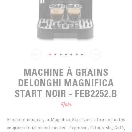
EN SACHETS
ARTS DE LA TABLE
PIÈCES DÉTACHÉES
CAFÉ BIO
LA MARQUE
EN DOSETTES
POUR GRIGNOTER
CAFÉ ÉQUITABLE
ACCESSOIRES POUR LE THÉ
BLOG
POUR EMPORTER
Contact
LA SOCIÉTÉ
GAMME BARISTA
LES PETITS PRODUCTEURS
LIVRES
NOS VALEURS
THÉIÈRES
FORMATION
MACHINE À GRAINS
ACTIVITÉS
DELONGHI MAGNIFICA
FONDATION
START NOIR - FEB2252.B
Noir
Simple et intuitive, la Magnifica Start vous offre des cafés
en grains fraîchement moulus : Expresso, Filter style, Café,