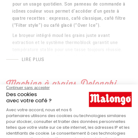
pour un usage quotidien. Son panneau de commande à
icônes couleur vous permet d’accéder d’un geste à
quatre recettes : expresso, café classique, café filtre
(“Filter style”) ou café glacé (“Over Ice”).
Le broyeur intégré moud les grains juste avant
extraction et le système thermoblock garantit une
température stable pour une tasse toujours réussie.
Vous pourrez ajuster l’intensité et la longueur,
LIRE PLUS
préparer deux tasses à la fois, et même utiliser du
café moulu si vous le souhaitez.
La buse vapeur ouvre la porte au plaisir des
Machine à grains Delonghi
cappuccinos et du lait chaud. Son format compact, en
Magnifica Start noir -
coloris noir, s’intègre facilement dans toutes les
FEB2252.B en détail
cuisines. Les programmes automatiques de rinçage et
de détartrage, associés aux produits d’entretien
recommandés (détartrant + cartouche filtrante),
assurent un café délicieux, et une machine durable.
Delonghi
MARQUE
CARACTERISIQUES TECHNIQUES