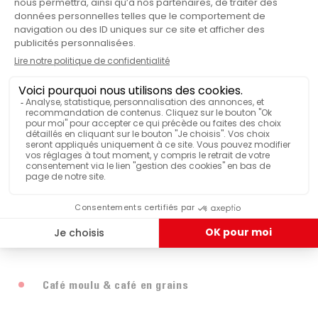
- 4 recettes en accès direct : Expresso, Café, Filter
Noir
COULEUR
Style, café glacé
- Fonction doppio +, pour un expresso double plus
Brillant
FINITION
intense
- Buse vapeur
ABS
MATIÈRE
- Broyeur intégré (13 niveaux)
- Capacité du réservoir de café en grains : 250g
Machine
PRODUITS
- Capacité du réservoir d'eau : 1.8 l
- Utilisation avec café en grains ou moulu
Broyeur
PROCÉDÉ D'EXTRACTION
- Préparation de 2 cafés simultanément
VOIR PLUS DE CARACTÉRISTIQUES
- Système Thermoblock
- Hauteur de la buse réglable : 90-140 mm
- Réglage du volume d'eau
Café moulu & café en grains
- Réglage mouture : Manuel - 5 niveaux