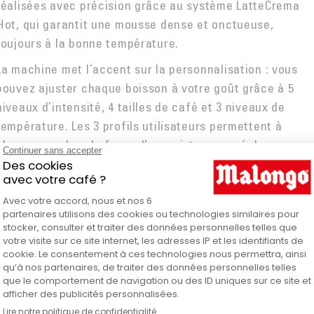
réalisées avec précision grâce au système LatteCrema
Hot, qui garantit une mousse dense et onctueuse,
toujours à la bonne température.
La machine met l’accent sur la personnalisation : vous
pouvez ajuster chaque boisson à votre goût grâce à 5
niveaux d’intensité, 4 tailles de café et 3 niveaux de
température. Les 3 profils utilisateurs permettent à
chaque membre du foyer d’enregistrer ses réglages
préférés pour retrouver, en une touche, une boisson
exactement comme il l’aime. La texture de la mousse de
lait peut également être adaptée (légère, crémeuse ou
dense).
Le broyeur moud les grains à la demande, et la machine
peut aussi utiliser du café moulu pour plus de flexibilité.
La carafe à lait bénéficie d’un nettoyage automatique, e
les éléments clés (grille égouttoir, bac à marcs…)