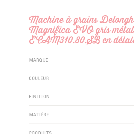
Machine à grains Delongh
Magnifica EVO gris métall
ECAM310.80.SB en détai
MARQUE
COULEUR
FINITION
MATIÈRE
PRODUITS