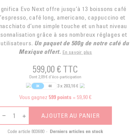
gnifica Evo Next offre jusqu’à 13 boissons café
u’espresso, café long, americano, cappuccino et
macchiato d’une simple touche et un haut niveau
sonnalisation grâce à ses nombreux réglages et
 utilisateurs.
Un paquet de 500g de notre café du
Mexique offert.
En savoir plus
599,00 €
TTC
Dont 2,09 € d'éco-participation
3 x 203,16 €
3X
4X
Vous gagnez
= 59,90 €
599
points
AJOUTER AU PANIER
Code article
803680
Derniers articles en stock