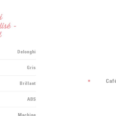
i
isé -
l
Delonghi
Gris
Caf
Brillant
ABS
Machine