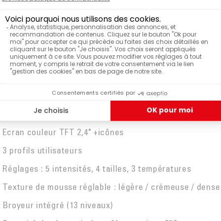
passent au lave-vaisselle pour une hygiène simplifiée.
Compacte et élégante, la Magnifica Evo Next s’intègre
facilement dans une cuisine moderne et accompagne
tous les usages du quotidien.
CARACTERISIQUES TECHNIQUES
- 13 boissons café et lactées
- Système LatteCrema Hot avec carafe à lait 250 ml
(nettoyage automatique)
- Ecran couleur TFT 2,4" +icônes
- 3 profils utilisateurs
- Réglages : 5 intensités, 4 tailles, 3 températures
- Texture de mousse réglable : légère / crémeuse / dense
- Broyeur intégré (13 niveaux)