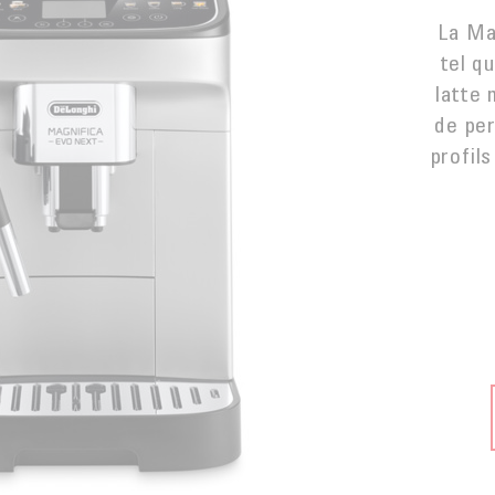
La Ma
tel q
latte 
de per
profils