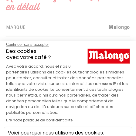
en détail
Malongo
MARQUE
Kit
PRODUITS
ILS ONT TESTÉ & APPRÉCIÉ
Kit détartrage Neoh Expresso