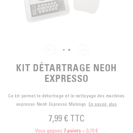
EN SACHETS
ARTS DE LA TABLE
PIÈCES DÉTACHÉES
CAFÉ BIO
LA MARQUE
EN DOSETTES
POUR GRIGNOTER
CAFÉ ÉQUITABLE
ACCESSOIRES POUR LE THÉ
BLOG
POUR EMPORTER
Contact
LA SOCIÉTÉ
GAMME BARISTA
LES PETITS PRODUCTEURS
LIVRES
NOS VALEURS
THÉIÈRES
KIT DÉTARTRAGE NEOH
FORMATION
EXPRESSO
ACTIVITÉS
FONDATION
Ce kit permet le détartrage et le nettoyage des machines
expresso Neoh Expresso Malongo.
En savoir plus
7,99 €
TTC
Vous gagnez
= 0,70 €
7
points