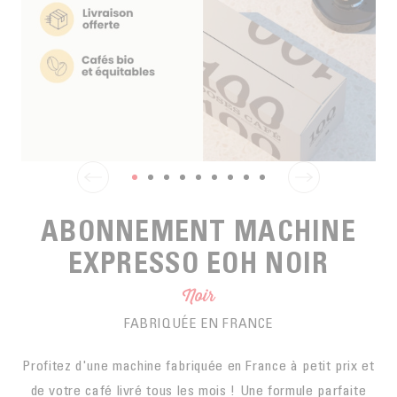
EN SACHETS
ARTS DE LA TABLE
PIÈCES DÉTACHÉES
CAFÉ BIO
LA MARQUE
EN DOSETTES
POUR GRIGNOTER
CAFÉ ÉQUITABLE
ACCESSOIRES POUR LE THÉ
BLOG
POUR EMPORTER
Contact
LA SOCIÉTÉ
GAMME BARISTA
LES PETITS PRODUCTEURS
LIVRES
NOS VALEURS
THÉIÈRES
FORMATION
ABONNEMENT MACHINE
ACTIVITÉS
EXPRESSO EOH NOIR
FONDATION
Noir
FABRIQUÉE EN FRANCE
Profitez d'une machine fabriquée en France à petit prix et
de votre café livré tous les mois ! Une formule parfaite