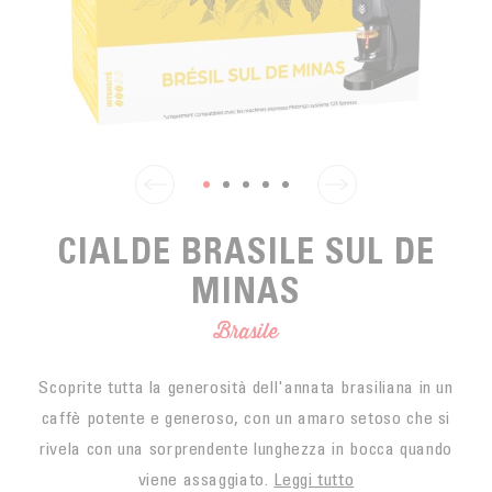
SPUNTINO
CAFFÈ DEL COMMERCIO EQUO
ACCESSOIRES POUR LE THÉ
ACTUALITÉS
PER PORTARE
Contact
L'AZIENDA
ACCESSORI PER BARISTI
I PICCOLI PRODUTTORI
LIVRES
I NOSTRI VALORI
THÉIÈRES
FORMATION
ATTIVITÀ
CIALDE BRASILE SUL DE
FONDAZIONE
MINAS
Brasile
Scoprite tutta la generosità dell'annata brasiliana in un
caffè potente e generoso, con un amaro setoso che si
rivela con una sorprendente lunghezza in bocca quando
viene assaggiato.
Leggi tutto