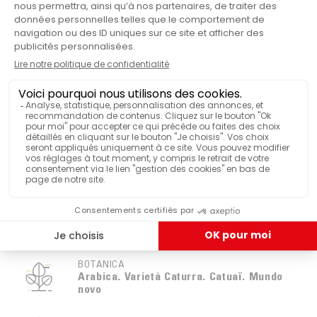
Brasile
PAESE D'ORIGINE
VISUALIZZA PIÙ FUNZIONALITÀ
Confezionato sottovuoto
REGIONE
Minas Gerais
ALTITUDINE
700 m -1200 m
BOTANICA
Arabica. Varietà Caturra. Catuaï. Mundo
novo