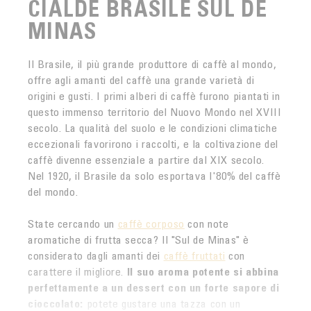
CIALDE BRASILE SUL DE
MINAS
Il Brasile, il più grande produttore di caffè al mondo,
offre agli amanti del caffè una grande varietà di
origini e gusti. I primi alberi di caffè furono piantati in
questo immenso territorio del Nuovo Mondo nel XVIII
secolo. La qualità del suolo e le condizioni climatiche
eccezionali favorirono i raccolti, e la coltivazione del
caffè divenne essenziale a partire dal XIX secolo.
Nel 1920, il Brasile da solo esportava l'80% del caffè
del mondo.
State cercando un
caffè corposo
con note
aromatiche di frutta secca? Il "Sul de Minas" è
considerato dagli amanti dei
caffè fruttati
con
carattere il migliore.
Il suo aroma potente si abbina
perfettamente a un dessert con un forte sapore di
cioccolato:
potete gustare una tazza con un